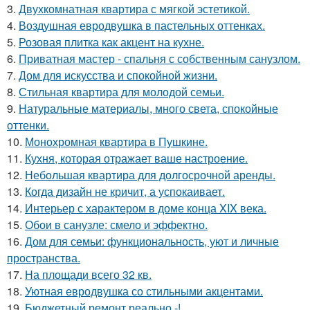
3.
Двухкомнатная квартира с мягкой эстетикой.
4.
Воздушная евродвушка в пастельных оттенках.
5.
Розовая плитка как акцент на кухне.
6.
Приватная мастер - спальня с собственным санузлом.
7.
Дом для искусства и спокойной жизни.
8.
Стильная квартира для молодой семьи.
9.
Натуральные материалы, много света, спокойные
оттенки.
10.
Монохромная квартира в Пушкине.
11.
Кухня, которая отражает ваше настроение.
12.
Небольшая квартира для долгосрочной аренды.
13.
Когда дизайн не кричит, а успокаивает.
14.
Интерьер с характером в доме конца XIX века.
15.
Обои в санузле: смело и эффектно.
16.
Дом для семьи: функциональность, уют и личные
пространства.
17.
На площади всего 32 кв.
18.
Уютная евродвушка со стильными акцентами.
19.
Бюджетный ремонт реально -!