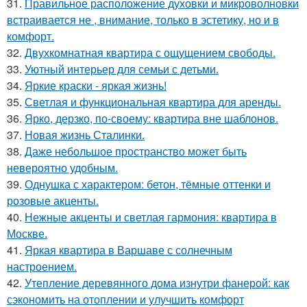
31.
Правильное расположение духовки и микроволновки
встраивается не , внимание, только в эстетику, но и в
комфорт.
32.
Двухкомнатная квартира с ощущением свободы.
33.
Уютный интерьер для семьи с детьми.
34.
Яркие краски - яркая жизнь!
35.
Светлая и функциональная квартира для аренды.
36.
Ярко, дерзко, по-своему: квартира вне шаблонов.
37.
Новая жизнь Сталинки.
38.
Даже небольшое пространство может быть
невероятно удобным.
39.
Однушка с характером: бетон, тёмные оттенки и
розовые акценты.
40.
Нежные акценты и светлая гармония: квартира в
Москве.
41.
Яркая квартира в Варшаве с солнечным
настроением.
42.
Утепление деревянного дома изнутри фанерой: как
сэкономить на отоплении и улучшить комфорт