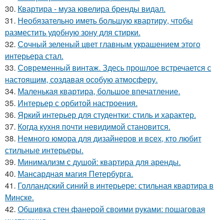
30.
Квартира - муза ювелира бренды видал.
31.
Необязательно иметь большую квартиру, чтобы
разместить удобную зону для стирки.
32.
Сочный зеленый цвет главным украшением этого
интерьера стал.
33.
Современный винтаж. Здесь прошлое встречается с
настоящим, создавая особую атмосферу.
34.
Маленькая квартира, большое впечатление.
35.
Интерьер с орбитой настроения.
36.
Яркий интерьер для студентки: стиль и характер.
37.
Когда кухня почти невидимой становится.
38.
Немного юмора для дизайнеров и всех, кто любит
стильные интерьеры.
39.
Минимализм с душой: квартира для аренды.
40.
Мансардная магия Петербурга.
41.
Голландский синий в интерьере: стильная квартира в
Минске.
42.
Обшивка стен фанерой своими руками: пошаговая