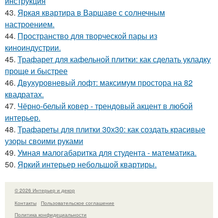
инструкция
43.
Яркая квартира в Варшаве с солнечным
настроением.
44.
Пространство для творческой пары из
киноиндустрии.
45.
Трафарет для кафельной плитки: как сделать укладку
проще и быстрее
46.
Двухуровневый лофт: максимум простора на 82
квадратах.
47.
Чёрно-белый ковер - трендовый акцент в любой
интерьер.
48.
Трафареты для плитки 30х30: как создать красивые
узоры своими руками
49.
Умная малогабаритка для студента - математика.
50.
Яркий интерьер небольшой квартиры.
© 2026 Интерьер и декор
Контакты
Пользовательское соглашение
Политика конфидециальности