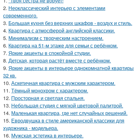
1.
"Твоя сестра не ворует!
2.
Неоклассический интерьер с элементами
современного.
3.
Большая кухня без верхних шкафов - воздух и стиль.
4.
Квартира с атмосферой английской классики.
5.
Минимализм с творческим настроением.
6.
Квартира на 51-м этаже для семьи с ребёнком.
7.
Яркие акценты в спокойной студии.
8.
Детская, которая растёт вместе с ребёнком.
9.
Яркие акценты в интерьере однокомнатной квартиры
32 кв.
10.
Аскетичная квартира с мужским характером.
11.
Тёмный монохром с характером.
12.
Просторная и светлая спальня.
13.
Небольшая студия с мягкой цветовой палитрой.
14.
Маленькая квартира, где нет случайных решений.
15.
Евродвушка в стиле американской классики для
художника - модельера.
16.
Мужская эстетика в интерьере.