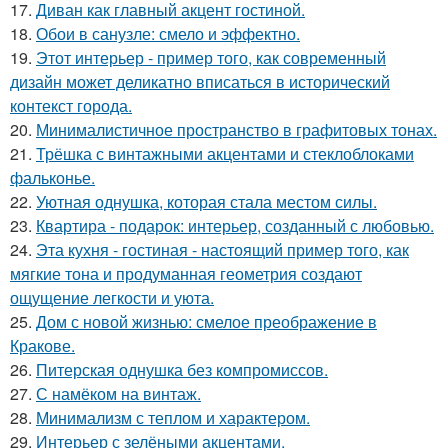
17.
Диван как главный акцент гостиной.
18.
Обои в санузле: смело и эффектно.
19.
Этот интерьер - пример того, как современный
дизайн может деликатно вписаться в исторический
контекст города.
20.
Минималистичное пространство в графитовых тонах.
21.
Трёшка с винтажными акцентами и стеклоблоками
фальконье.
22.
Уютная однушка, которая стала местом силы.
23.
Квартира - подарок: интерьер, созданный с любовью.
24.
Эта кухня - гостиная - настоящий пример того, как
мягкие тона и продуманная геометрия создают
ощущение легкости и уюта.
25.
Дом с новой жизнью: смелое преображение в
Кракове.
26.
Питерская однушка без компромиссов.
27.
С намёком на винтаж.
28.
Минимализм с теплом и характером.
29.
Интерьер с зелёными акцентами.