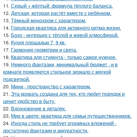
11.
Серый + жёлтый: формула тёплого баланса.
12.
Детская, которая растёт вместе с ребёнком.
13.
Тёмный монохром с характером.
14.
Городская квартира для активного ритма жизни.
15.
Бохо - интерьер с тёплой и живой атмосферой.
16.
Кухня площадью 7, 9 кв.
17.
Гармония геометрии и света.
18.
Квартира для студента - только самое нужное.
19.
Немного фантазии, минимальный бюджет - и в
комнате появляется стильное зеркало с мягкой
подсветкой.
20.
Мини - пространство с характером.
21.
Эта кровать создана для тех, кто любит порядок и
ценит удобство в быту.
22.
Вдохновение в деталях.
23.
Мир в цвете: квартира для семьи путешественников.
24.
Иногда стиль не требует огромных вложений -
достаточно фантазии и аккуратности.