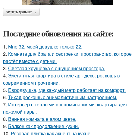
читать дальше →
Последние обновления на сайте:
1.
Мне 32, моей девушке только 22.
2.
Комната для брата и сестрёнки: пространство, которое
растёт вместе с детьми.
3.
Светлая хрущёвка с ощущением простора.
4.
Элегантная квартира в стиле ар - деко: роскошь в
современном прочтении.
5.
Евродвушка, где каждый метр работает на комфорт.
6.
Тихая роскошь с анималистичным настроением.
7.
Интерьер с теплыми воспоминаниями: квартира для
пожилой пары.
8.
Ванная комната в алом цвете.
9.
Балкон как продолжение кухни.
10.
Розовая плитка как акцент на кухне.