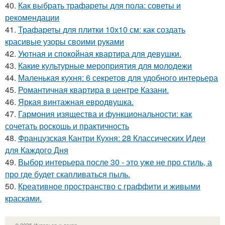
40.
Как выбрать трафареты для пола: советы и
рекомендации
41.
Трафареты для плитки 10х10 см: как создать
красивые узоры своими руками
42.
Уютная и спокойная квартира для девушки.
43.
Какие культурные мероприятия для молодежи
44.
Маленькая кухня: 6 секретов для удобного интерьера
45.
Романтичная квартира в центре Казани.
46.
Яркая винтажная евродвушка.
47.
Гармония изящества и функциональности: как
сочетать роскошь и практичность
48.
Французская Кантри Кухня: 28 Классических Идеи
для Каждого Дня
49.
Выбор интерьера после 30 - это уже не про стиль, а
про где будет скапливаться пыль.
50.
Креативное пространство с граффити и живыми
красками.