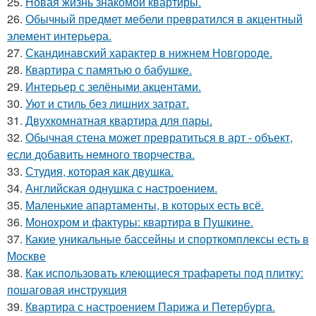
25.
Новая жизнь знакомой квартиры.
26.
Обычный предмет мебели превратился в акцентный
элемент интерьера.
27.
Скандинавский характер в нижнем Новгороде.
28.
Квартира с памятью о бабушке.
29.
Интерьер с зелёными акцентами.
30.
Уют и стиль без лишних затрат.
31.
Двухкомнатная квартира для пары.
32.
Обычная стена может превратиться в арт - объект,
если добавить немного творчества.
33.
Студия, которая как двушка.
34.
Английская однушка с настроением.
35.
Маленькие апартаменты, в которых есть всё.
36.
Монохром и фактуры: квартира в Пушкине.
37.
Какие уникальные бассейны и спорткомплексы есть в
Москве
38.
Как использовать клеющиеся трафареты под плитку:
пошаговая инструкция
39.
Квартира с настроением Парижа и Петербурга.