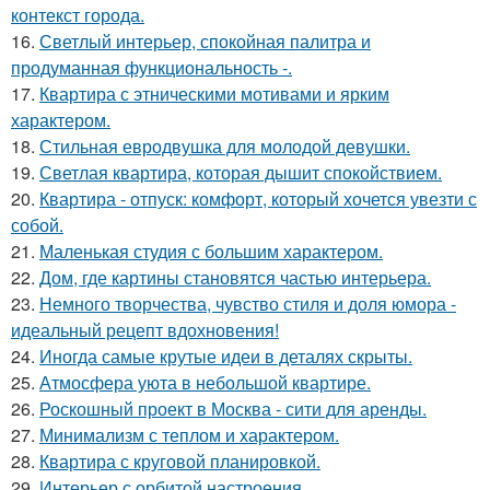
контекст города.
16.
Светлый интерьер, спокойная палитра и
продуманная функциональность -.
17.
Квартира с этническими мотивами и ярким
характером.
18.
Стильная евродвушка для молодой девушки.
19.
Светлая квартира, которая дышит спокойствием.
20.
Квартира - отпуск: комфорт, который хочется увезти с
собой.
21.
Маленькая студия с большим характером.
22.
Дом, где картины становятся частью интерьера.
23.
Немного творчества, чувство стиля и доля юмора -
идеальный рецепт вдохновения!
24.
Иногда самые крутые идеи в деталях скрыты.
25.
Атмосфера уюта в небольшой квартире.
26.
Роскошный проект в Москва - сити для аренды.
27.
Минимализм с теплом и характером.
28.
Квартира с круговой планировкой.
29.
Интерьер с орбитой настроения.