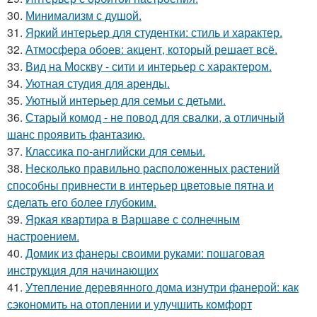
30.
Минимализм с душой.
31.
Яркий интерьер для студентки: стиль и характер.
32.
Атмосфера обоев: акцент, который решает всё.
33.
Вид на Москву - сити и интерьер с характером.
34.
Уютная студия для аренды.
35.
Уютный интерьер для семьи с детьми.
36.
Старый комод - не повод для свалки, а отличный
шанс проявить фантазию.
37.
Классика по-английски для семьи.
38.
Несколько правильно расположенных растений
способны привнести в интерьер цветовые пятна и
сделать его более глубоким.
39.
Яркая квартира в Варшаве с солнечным
настроением.
40.
Домик из фанеры своими руками: пошаговая
инструкция для начинающих
41.
Утепление деревянного дома изнутри фанерой: как
сэкономить на отоплении и улучшить комфорт