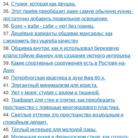
34.
Студия, которая как двушка.
35.
Этот приём преобразит даже самую обычную кухню -
достаточно добавить правильное освещение.
36.
Бохо + ваби - саби = уют без границ.
37.
Дешёвые варианты обшивки мансарды: как
сэкономить без ущерба качеству
38.
Обшивка внутри: как я использовал березовую
влагостойкую фанеру для создания уютного интерьера
39.
Какие спортивные сооружения есть в Ростове-на-
Дону
40.
Петербургская квартира в духе Ikea 60-х.
41.
Элегантный минимализм для юриста.
42.
Уют у моря: студия с видом и тишиной.
43.
Трафарет для стен и плитки: как преобразить
пространство с помощью многоразового пластика.
44.
Светлые оттенки это пространство воздушным и
спокойным делают.
45.
Тёплый интерьер для молодой пары.
46.
Маленькая кухня в французском стиле: как создать