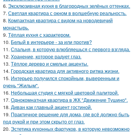
6.
Эксклюзивная кухня в благородных зелёных оттенках.
7.
Светлая квартира с окном в волшебную реальность.
8.
Компактная квартира с видом на новодевичий
монастырь.
9.
Тёплая кухня с характером.
10.
Белый в интерьере - за или против?
11.
Спальня, в которую влюбляешься с первого взгляда.
12.
Хранение, которое радует глаз.
13.
Тёплое дерево и смелые акценты.
14.
Городская квартира для активного ритма жизни.
15.
Интерьер получился спокойным, выверенным и
очень "Жилым".
16.
Небольшая студия с мягкой цветовой палитрой.
17.
Однокомнатная квартира в ЖК "Движение Тушино".
18.
Диван как главный акцент гостиной.
19.
Практичное решение для дома, где всё должно быть
под рукой и при этом скрыто от глаз.
20.
Эстетика кухонных фартуков, в которую невозможно