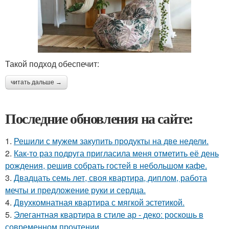
Такой подход обеспечит:
читать дальше →
Последние обновления на сайте:
1.
Решили с мужем закупить продукты на две недели.
2.
Как-то раз подруга пригласила меня отметить её день
рождения, решив собрать гостей в небольшом кафе.
3.
Двадцать семь лет, своя квартира, диплом, работа
мечты и предложение руки и сердца.
4.
Двухкомнатная квартира с мягкой эстетикой.
5.
Элегантная квартира в стиле ар - деко: роскошь в
современном прочтении.