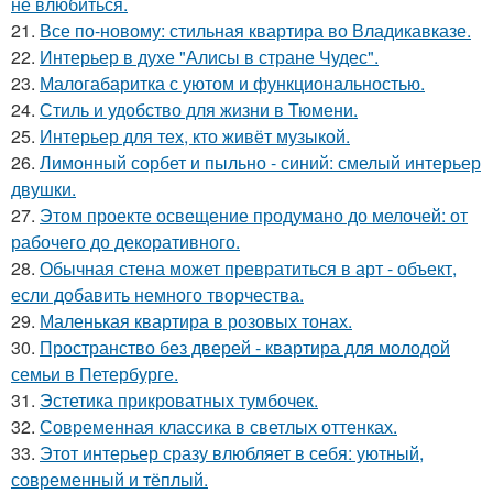
не влюбиться.
21.
Все по-новому: стильная квартира во Владикавказе.
22.
Интерьер в духе "Алисы в стране Чудес".
23.
Малогабаритка с уютом и функциональностью.
24.
Стиль и удобство для жизни в Тюмени.
25.
Интерьер для тех, кто живёт музыкой.
26.
Лимонный сорбет и пыльно - синий: смелый интерьер
двушки.
27.
Этом проекте освещение продумано до мелочей: от
рабочего до декоративного.
28.
Обычная стена может превратиться в арт - объект,
если добавить немного творчества.
29.
Маленькая квартира в розовых тонах.
30.
Пространство без дверей - квартира для молодой
семьи в Петербурге.
31.
Эстетика прикроватных тумбочек.
32.
Современная классика в светлых оттенках.
33.
Этот интерьер сразу влюбляет в себя: уютный,
современный и тёплый.