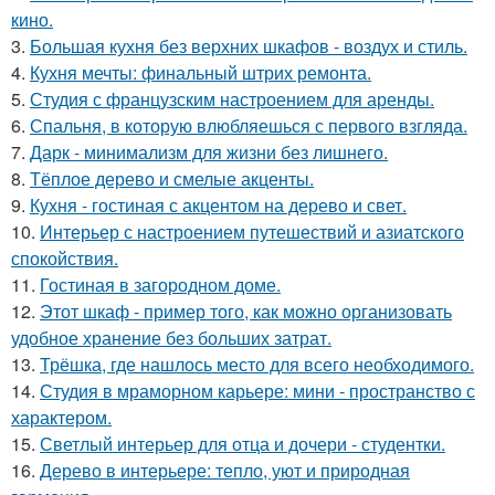
кино.
3.
Большая кухня без верхних шкафов - воздух и стиль.
4.
Кухня мечты: финальный штрих ремонта.
5.
Студия с французским настроением для аренды.
6.
Спальня, в которую влюбляешься с первого взгляда.
7.
Дарк - минимализм для жизни без лишнего.
8.
Тёплое дерево и смелые акценты.
9.
Кухня - гостиная с акцентом на дерево и свет.
10.
Интерьер с настроением путешествий и азиатского
спокойствия.
11.
Гостиная в загородном доме.
12.
Этот шкаф - пример того, как можно организовать
удобное хранение без больших затрат.
13.
Трёшка, где нашлось место для всего необходимого.
14.
Студия в мраморном карьере: мини - пространство с
характером.
15.
Светлый интерьер для отца и дочери - студентки.
16.
Дерево в интерьере: тепло, уют и природная