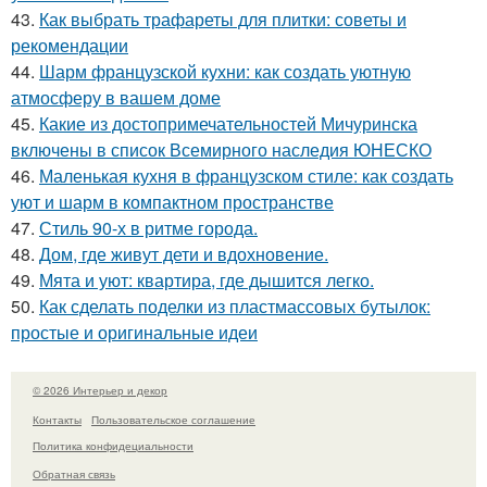
43.
Как выбрать трафареты для плитки: советы и
рекомендации
44.
Шарм французской кухни: как создать уютную
атмосферу в вашем доме
45.
Какие из достопримечательностей Мичуринска
включены в список Всемирного наследия ЮНЕСКО
46.
Маленькая кухня в французском стиле: как создать
уют и шарм в компактном пространстве
47.
Стиль 90-х в ритме города.
48.
Дом, где живут дети и вдохновение.
49.
Мята и уют: квартира, где дышится легко.
50.
Как сделать поделки из пластмассовых бутылок:
простые и оригинальные идеи
© 2026 Интерьер и декор
Контакты
Пользовательское соглашение
Политика конфидециальности
Обратная связь