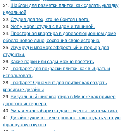
31.
Шаблон для разметки плитки: как сделать укладку
идеальной
32.
Студия для тех, кто не боится цвета.
33.
Уют у моря: студия с видом и тишиной.
34.
Просторная квартира в дореволюционном доме
обрела новое лицо, сохранив свою историю.
35.
Изумруд и мрамор: эффектный интерьер для
студентки.
36.
Какие парки или сады можно посетить
37.
Трафарет для покраски плитки: как выбрать и
использовать
38.
Трафарет Орнамент для плитки: как создать
красивые дизайны
39.
Визуальный шик: квартира в Минске как пример
дорогого интерьера.
40.
Умная малогабаритка для студента - математика.
41.
Дизайн кухни в стиле прованс: как создать уютную
французскую кухню