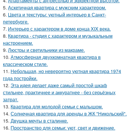
4.
Апартаменты с антресолью и эффектной высотой.
5.
Аскетичная квартира с мужским характером.
6.
Цвета и текстуры: уютный интерьер в Санкт-
петербурге.
7.
Интерьер с характером в доме конца XIX века.
8.
Квартира - студия с характером и музыкальным
настроением.
9.
Люстры и светильники из макраме.
10.
Атмосферная двухкомнатная квартира в
классическом стиле.
11.
Небольшая, но невероятно уютная квартира 1974
года постройки.
12.
Эта идея делает даже самый простой шкаф
стильнее, практичнее и аккуратнее - без серьёзных
затрат.
13.
Квартира для молодой семьи с малышом.
14.
Солнечная квартира для аренды в ЖК "Никольский".
15.
Двушка мечты в сталинке.
16.
Пространство для семьи: уют, свет и движение.