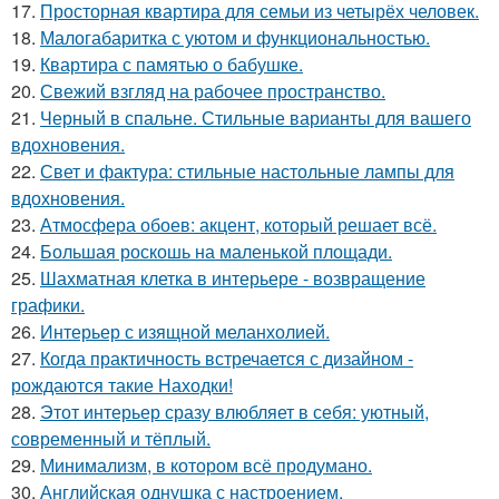
17.
Просторная квартира для семьи из четырёх человек.
18.
Малогабаритка с уютом и функциональностью.
19.
Квартира с памятью о бабушке.
20.
Свежий взгляд на рабочее пространство.
21.
Черный в спальне. Стильные варианты для вашего
вдохновения.
22.
Свет и фактура: стильные настольные лампы для
вдохновения.
23.
Атмосфера обоев: акцент, который решает всё.
24.
Большая роскошь на маленькой площади.
25.
Шахматная клетка в интерьере - возвращение
графики.
26.
Интерьер с изящной меланхолией.
27.
Когда практичность встречается с дизайном -
рождаются такие Находки!
28.
Этот интерьер сразу влюбляет в себя: уютный,
современный и тёплый.
29.
Минимализм, в котором всё продумано.
30.
Английская однушка с настроением.