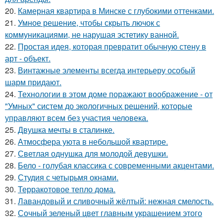
20.
Камерная квартира в Минске с глубокими оттенками.
21.
Умное решение, чтобы скрыть лючок с
коммуникациями, не нарушая эстетику ванной.
22.
Простая идея, которая превратит обычную стену в
арт - объект.
23.
Винтажные элементы всегда интерьеру особый
шарм придают.
24.
Технологии в этом доме поражают воображение - от
"Умных" систем до экологичных решений, которые
управляют всем без участия человека.
25.
Двушка мечты в сталинке.
26.
Атмосфера уюта в небольшой квартире.
27.
Светлая однушка для молодой девушки.
28.
Бело - голубая классика с современными акцентами.
29.
Студия с четырьмя окнами.
30.
Терракотовое тепло дома.
31.
Лавандовый и сливочный жёлтый: нежная смелость.
32.
Сочный зеленый цвет главным украшением этого