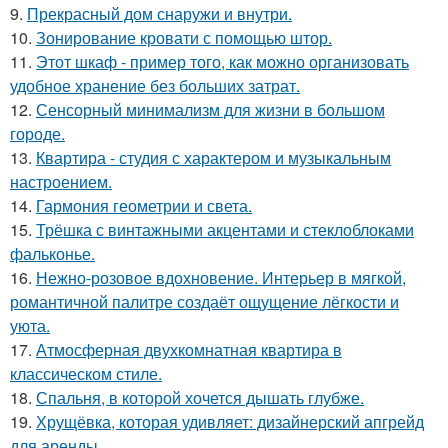
9.
Прекрасный дом снаружи и внутри.
10.
Зонирование кровати с помощью штор.
11.
Этот шкаф - пример того, как можно организовать
удобное хранение без больших затрат.
12.
Сенсорный минимализм для жизни в большом
городе.
13.
Квартира - студия с характером и музыкальным
настроением.
14.
Гармония геометрии и света.
15.
Трёшка с винтажными акцентами и стеклоблоками
фальконье.
16.
Нежно-розовое вдохновение. Интерьер в мягкой,
романтичной палитре создаёт ощущение лёгкости и
уюта.
17.
Атмосферная двухкомнатная квартира в
классическом стиле.
18.
Спальня, в которой хочется дышать глубже.
19.
Хрущёвка, которая удивляет: дизайнерский апгрейд
для аренды.