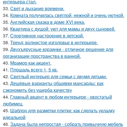
интерьера стал.
33.
Свет и дыхание времени.
34.
Комната получилась светлой, нежной и очень уютной.
35.
Английская сказка в доме XVI века.
36.
Квартира с душой: уют для мамы и двух сыновей.
37.
Спортивное настроение в детской.
38.
Тренд: волнистое изголовье в интерьере.
39.
Двухъярусные корзинки - отличное решение для
организации пространства в ванной.
40.
Мрамор как акцент.
41.
Площадь всего 1, 5 кв.
42.
Светлый интерьер для семьи с двумя детьми.
43.
Дешёвые варианты обшивки мансарды: как
сэкономить без ущерба качеству
44.
Главный акцент в любом интерьере - хвостатый
любимец.
45.
Шаблон для разметки плитки: как сделать укладку
идеальной
46.
Задача была непростая - собрать привычную мебель