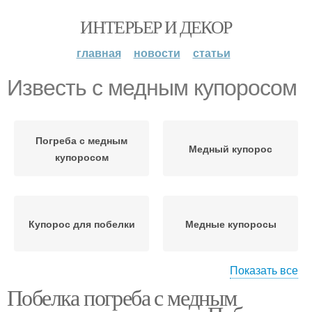
ИНТЕРЬЕР И ДЕКОР
главная
новости
статьи
Известь с медным купоросом
Погреба с медным
Медный купорос
купоросом
Купорос для побелки
Медные купоросы
Показать все
Побелка погреба с медным
Известь с жидким
Строительная известь
стеклом