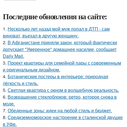
Последние обновления на сайте:
1.
Несколько лет назад мой муж попал в ДТП - сам
виноват, въехал в другую женщину.
2.
В Афганистане приняли закон, который фактически
допускает "Умеренное" домашнее насилие, сообщает
Daily Mail.
3.
Проект квартиры для семейной пары с современным
и оригинальным дизайном.
4.
Ботанические постеры в интерьере: природная
лёгкость и стиль.
5.
Светлая квартира с окном в волшебную реальность.
6.
Возвращение стеклоблоков: ретро, которое снова в
моде.
7.
Обеденные зоны: идеи на любой стиль и бюджет.
8.
Средиземноморское настроение в сталинской двушке
в Уфе.