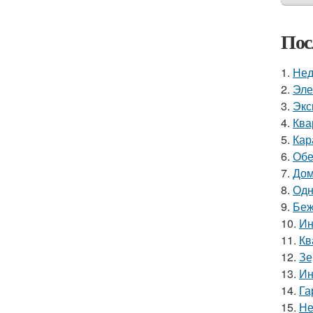
Пос
1.
Нед
2.
Эле
3.
Экс
4.
Ква
5.
Кар
6.
Обе
7.
Дом
8.
Одн
9.
Беж
10.
Ин
11.
Кв
12.
Зе
13.
Ин
14.
Га
15.
Не