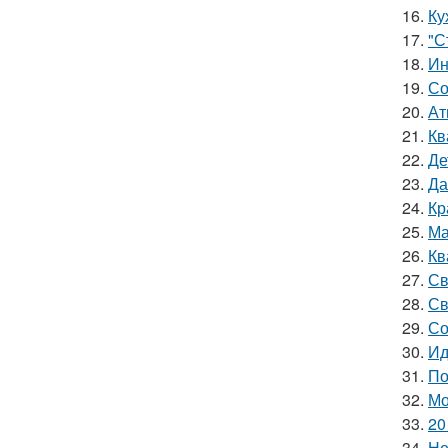
16.
Ку
17.
"С
18.
Ин
19.
Со
20.
Ат
21.
Кв
22.
Де
23.
Да
24.
Кр
25.
Ма
26.
Кв
27.
Св
28.
Св
29.
Со
30.
Ид
31.
По
32.
Мо
33.
20
34.
Не