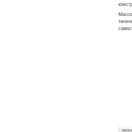
конст
Массо
типич
самос
читат