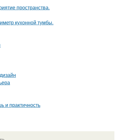
риятие пространства.
иметр кухонной тумбы.
я
 дизайн
ьера
ь и практичность
язь