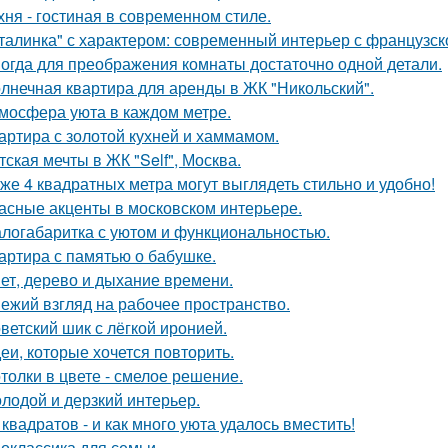
хня - гостиная в современном стиле.
талинка" с характером: современный интерьер с французск
огда для преображения комнаты достаточно одной детали.
лнечная квартира для аренды в ЖК "Никольский".
мосфера уюта в каждом метре.
артира с золотой кухней и хаммамом.
тская мечты в ЖК "Self", Москва.
же 4 квадратных метра могут выглядеть стильно и удобно!
асные акценты в московском интерьере.
логабаритка с уютом и функциональностью.
артира с памятью о бабушке.
ет, дерево и дыхание времени.
ежий взгляд на рабочее пространство.
ветский шик с лёгкой иронией.
еи, которые хочется повторить.
толки в цвете - смелое решение.
лодой и дерзкий интерьер.
 квадратов - и как много уюта удалось вместить!
оклассика для семьи.