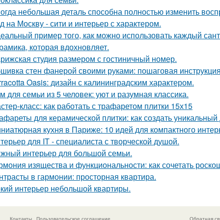
огда небольшая деталь способна полностью изменить восп
д на Москву - сити и интерьер с характером.
еальный пример того, как можно использовать каждый сант
рамика, которая вдохновляет.
рижская студия размером с гостиничный номер.
шивка стен фанерой своими руками: пошаговая инструкци
rracotta Oasis: дизайн с калининградским характером.
м для семьи из 5 человек: уют и разумная классика.
стер-класс: как работать с трафаретом плитки 15х15
афареты для керамической плитки: как создать уникальный
ниатюрная кухня в Париже: 10 идей для компактного интер
терьер для IT - специалиста с творческой душой.
жный интерьер для большой семьи.
рмония изящества и функциональности: как сочетать роскош
нтрасты в гармонии: просторная квартира.
кий интерьер небольшой квартиры.
Контакты
Пользовательское соглашение
Обратная св