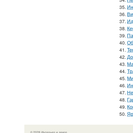
35.
Ин
36.
Ви
37.
Ид
38.
Ке
39.
Па
40.
Об
41.
Te
42.
До
43.
Ма
44.
Тр
45.
Ми
46.
Ин
47.
Не
48.
Га
49.
Ко
50.
Яр
© 2026 Интерьер и декор