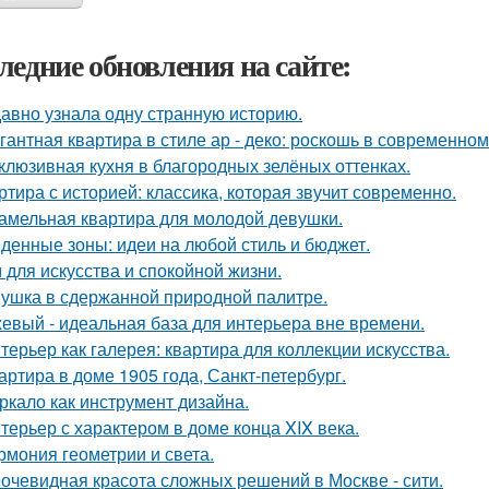
ледние обновления на сайте:
авно узнала одну странную историю.
гантная квартира в стиле ар - деко: роскошь в современном
клюзивная кухня в благородных зелёных оттенках.
ртира с историей: классика, которая звучит современно.
амельная квартира для молодой девушки.
денные зоны: идеи на любой стиль и бюджет.
 для искусства и спокойной жизни.
ушка в сдержанной природной палитре.
евый - идеальная база для интерьера вне времени.
терьер как галерея: квартира для коллекции искусства.
артира в доме 1905 года, Санкт-петербург.
ркало как инструмент дизайна.
терьер с характером в доме конца XIX века.
рмония геометрии и света.
очевидная красота сложных решений в Москве - сити.