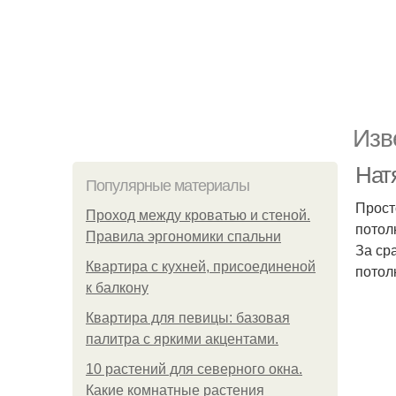
Изв
Нат
Популярные материалы
Прост
Проход между кроватью и стеной.
потол
Правила эргономики спальни
За ср
Квартира с кухней, присоединеной
потол
к балкону
Квартира для певицы: базовая
палитра с яркими акцентами.
10 растений для северного окна.
Какие комнатные растения