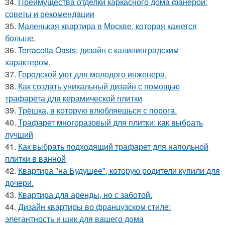
34.
Преимущества отделки каркасного дома фанерой:
советы и рекомендации
35.
Маленькая квартира в Москве, которая кажется
больше.
36.
Terracotta Oasis: дизайн с калининградским
характером.
37.
Городской уют для молодого инженера.
38.
Как создать уникальный дизайн с помощью
трафарета для керамической плитки
39.
Трёшка, в которую влюбляешься с порога.
40.
Трафарет многоразовый для плитки: как выбрать
лучший
41.
Как выбрать подходящий трафарет для напольной
плитки в ванной
42.
Квартира "на Будущее", которую родители купили для
дочери.
43.
Квартира для аренды, но с заботой.
44.
Дизайн квартиры во французском стиле:
элегантность и шик для вашего дома