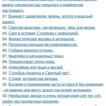
между элегантностью прошлого и комфортом
настоящего.
21.
Ванная с характером: зелень, золото и красный
акцент.
22.
Светлая квартира, где интерьер - фон для жизни.
23.
Свет и история: Сталинка с анфиладой.
24.
Флористические мотивы в интерьере.
25.
Питерская однушка без компромиссов.
26.
Глубина винного оттенка.
27.
Квартира в насыщенных тонах.
28.
Терракотовое тепло дома.
29.
Атмосфера для души и друзей.
30.
"Голубые Акценты и Светлый уют".
31.
Студия, которая как двушка.
32.
Батареи и подоконники часто остаются без внимания
- но именно они могут задать тон всему интерьеру.
33.
Необычная, милая и очень уютная идея для тех, кто
любит нестандартные решения.