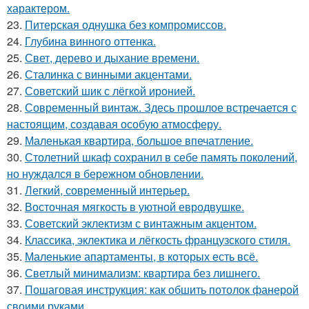
характером.
23.
Питерская однушка без компромиссов.
24.
Глубина винного оттенка.
25.
Свет, дерево и дыхание времени.
26.
Сталинка с винными акцентами.
27.
Советский шик с лёгкой иронией.
28.
Современный винтаж. Здесь прошлое встречается с
настоящим, создавая особую атмосферу.
29.
Маленькая квартира, большое впечатление.
30.
Столетний шкаф сохранил в себе память поколений,
но нуждался в бережном обновлении.
31.
Легкий, современный интерьер.
32.
Восточная мягкость в уютной евродвушке.
33.
Советский эклектизм с винтажным акцентом.
34.
Классика, эклектика и лёгкость французского стиля.
35.
Маленькие апартаменты, в которых есть всё.
36.
Светлый минимализм: квартира без лишнего.
37.
Пошаговая инструкция: как обшить потолок фанерой
своими руками