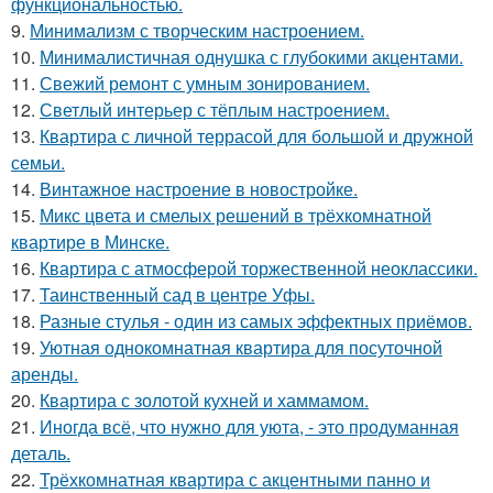
функциональностью.
9.
Минимализм с творческим настроением.
10.
Минималистичная однушка с глубокими акцентами.
11.
Свежий ремонт с умным зонированием.
12.
Светлый интерьер с тёплым настроением.
13.
Квартира с личной террасой для большой и дружной
семьи.
14.
Винтажное настроение в новостройке.
15.
Микс цвета и смелых решений в трёхкомнатной
квартире в Минске.
16.
Квартира с атмосферой торжественной неоклассики.
17.
Таинственный сад в центре Уфы.
18.
Разные стулья - один из самых эффектных приёмов.
19.
Уютная однокомнатная квартира для посуточной
аренды.
20.
Квартира с золотой кухней и хаммамом.
21.
Иногда всё, что нужно для уюта, - это продуманная
деталь.
22.
Трёхкомнатная квартира с акцентными панно и