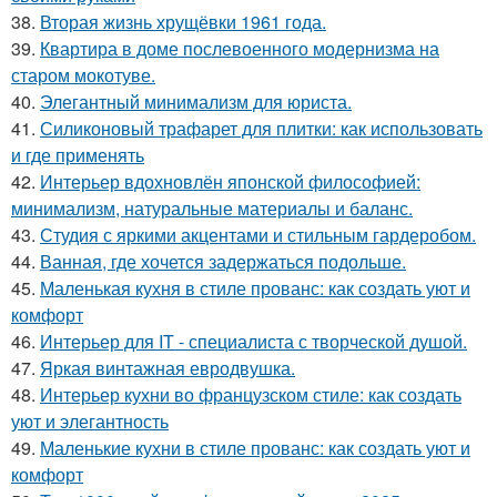
38.
Вторая жизнь хрущёвки 1961 года.
39.
Квартира в доме послевоенного модернизма на
старом мокотуве.
40.
Элегантный минимализм для юриста.
41.
Силиконовый трафарет для плитки: как использовать
и где применять
42.
Интерьер вдохновлён японской философией:
минимализм, натуральные материалы и баланс.
43.
Студия с яркими акцентами и стильным гардеробом.
44.
Ванная, где хочется задержаться подольше.
45.
Маленькая кухня в стиле прованс: как создать уют и
комфорт
46.
Интерьер для IT - специалиста с творческой душой.
47.
Яркая винтажная евродвушка.
48.
Интерьер кухни во французском стиле: как создать
уют и элегантность
49.
Маленькие кухни в стиле прованс: как создать уют и
комфорт