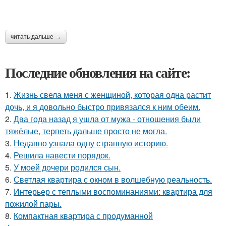
читать дальше →
Последние обновления на сайте:
1.
Жизнь свела меня с женщиной, которая одна растит
дочь, и я довольно быстро привязался к ним обеим.
2.
Два года назад я ушла от мужа - отношения были
тяжёлые, терпеть дальше просто не могла.
3.
Недавно узнала одну странную историю.
4.
Решила навести порядок.
5.
У моей дочери родился сын.
6.
Светлая квартира с окном в волшебную реальность.
7.
Интерьер с теплыми воспоминаниями: квартира для
пожилой пары.
8.
Компактная квартира с продуманной