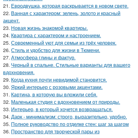
21.
Евродвушка, которая раскрывается в новом свете.
22.
Ванная с характером: зелень, золото и красный
акцент.
23.
Новая жизнь знакомой квартиры.
24.
Квартира с характером и настроением.
25.
Современный уют для семьи из трёх человек.
26.
Стиль и удобство для жизни в Тюмени.
27.
Атмосфера глины и фактур.
28.
Черный в спальне. Стильные варианты для вашего
вдохновения.
29.
Когда кухня почти невидимой становится.
30.
Яркий интерьер с розовыми акцентами.
31.
Картина, в которую вы вложили себя.
32.
Маленькая студия с вдохновением от природы.
33.
Интерьер, в который хочется возвращаться.
34.
Дарк - минимализм: строго, выразительно, удобно.
35.
Полное руководство по отделке стен: шаг за шагом
36.
Пространство для творческой пары из