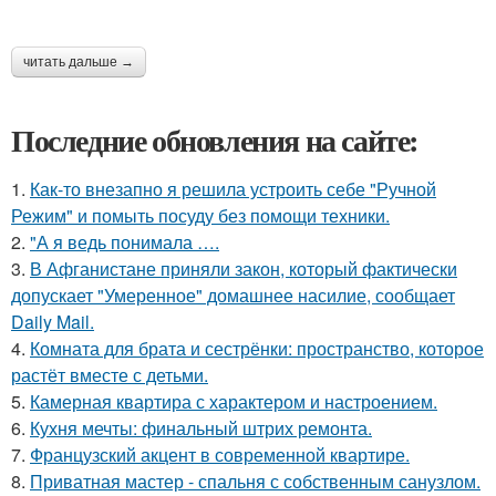
читать дальше →
Последние обновления на сайте:
1.
Как-то внезапно я решила устроить себе "Ручной
Режим" и помыть посуду без помощи техники.
2.
"А я ведь понимала ….
3.
В Афганистане приняли закон, который фактически
допускает "Умеренное" домашнее насилие, сообщает
Daily Mail.
4.
Комната для брата и сестрёнки: пространство, которое
растёт вместе с детьми.
5.
Камерная квартира с характером и настроением.
6.
Кухня мечты: финальный штрих ремонта.
7.
Французский акцент в современной квартире.
8.
Приватная мастер - спальня с собственным санузлом.