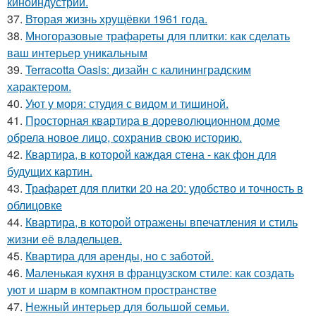
киноиндустрии.
37.
Вторая жизнь хрущёвки 1961 года.
38.
Многоразовые трафареты для плитки: как сделать
ваш интерьер уникальным
39.
Terracotta Oasis: дизайн с калининградским
характером.
40.
Уют у моря: студия с видом и тишиной.
41.
Просторная квартира в дореволюционном доме
обрела новое лицо, сохранив свою историю.
42.
Квартира, в которой каждая стена - как фон для
будущих картин.
43.
Трафарет для плитки 20 на 20: удобство и точность в
облицовке
44.
Квартира, в которой отражены впечатления и стиль
жизни её владельцев.
45.
Квартира для аренды, но с заботой.
46.
Маленькая кухня в французском стиле: как создать
уют и шарм в компактном пространстве
47.
Нежный интерьер для большой семьи.