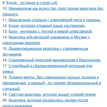
9.
Кухня - гостиная в стиле Loft.
10.
Минимализм как искусство: просторная квартира без
лишнего.
11.
Мансардная спальня с атмосферой уюта и тишины.
12.
Кухня, которая отражает ваше настроение.
13.
Бохо - интерьер с тёплой и живой атмосферой.
14.
Квартира для молодой художницы в Москве с
новогодним декором.
15.
Дореволюционная квартира с современным
звучанием.
16.
Современный японский минимализм в Краснодаре.
17.
Спокойный и сбалансированный интерьер для
семьи.
18.
Лоджия мечты. Два совершенно разных подхода к
оформлению, и каждый - по-своему функциональный и
стильный.
19.
Светлая квартира, которая дышит спокойствием.
20.
Квартира, которая раскрылась заново после
перепланировки.