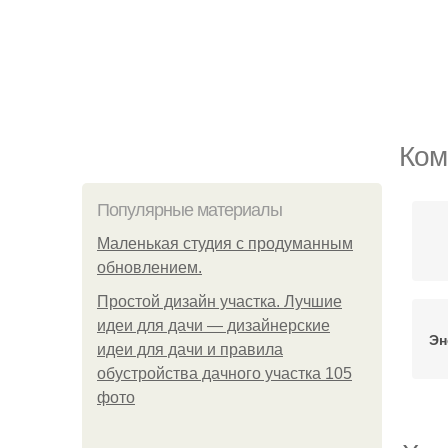
Ком
Популярные материалы
Маленькая студия с продуманным
обновлением.
Простой дизайн участка. Лучшие
идеи для дачи — дизайнерские
Эн
идеи для дачи и правила
обустройства дачного участка 105
фото