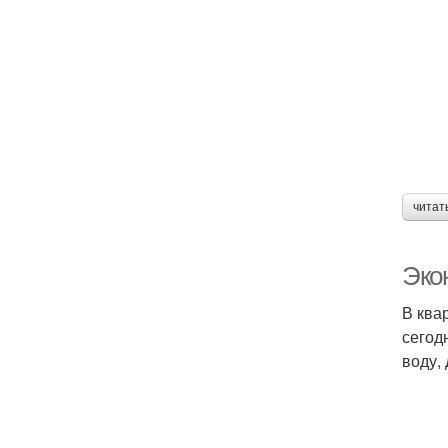
читат
Эко
В ква
сегод
воду,