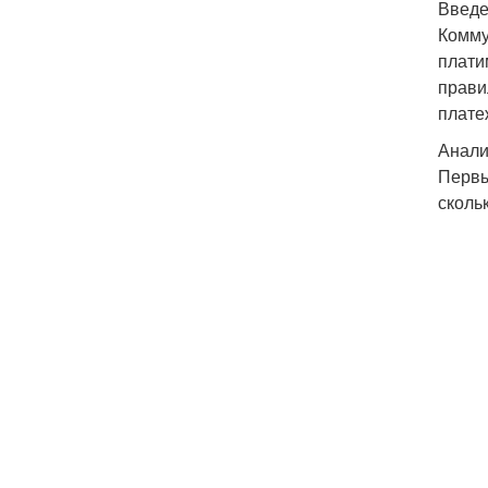
Введ
Комму
плати
прави
плате
Анали
Первы
сколь