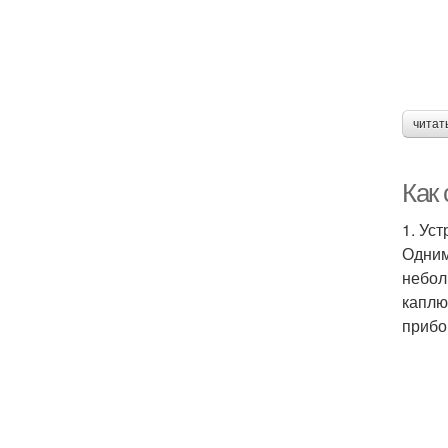
читат
Как 
1. Ус
Одним
небол
каплю
прибо