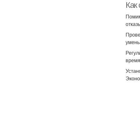
Как
Помим
отказ
Прове
умень
Регул
время,
Устан
Эконо