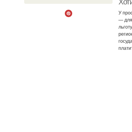
Хот
У про
— для
льгот
регио
госуд
плати