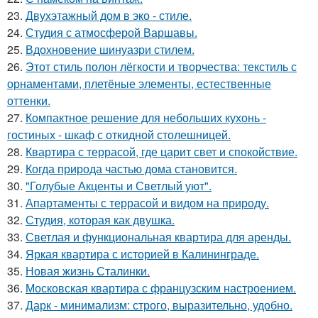
23.
Двухэтажный дом в эко - стиле.
24.
Студия с атмосферой Варшавы.
25.
Вдохновение шинуазри стилем.
26.
Этот стиль полон лёгкости и творчества: текстиль с
орнаментами, плетёные элементы, естественные
оттенки.
27.
Компактное решение для небольших кухонь -
гостиных - шкаф с откидной столешницей.
28.
Квартира с террасой, где царит свет и спокойствие.
29.
Когда природа частью дома становится.
30.
"Голубые Акценты и Светлый уют".
31.
Апартаменты с террасой и видом на природу.
32.
Студия, которая как двушка.
33.
Светлая и функциональная квартира для аренды.
34.
Яркая квартира с историей в Калининграде.
35.
Новая жизнь Сталинки.
36.
Московская квартира с французским настроением.
37.
Дарк - минимализм: строго, выразительно, удобно.