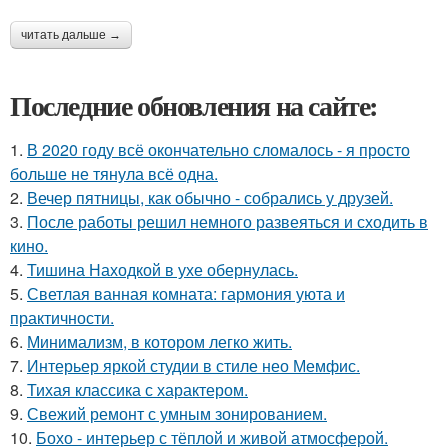
читать дальше →
Последние обновления на сайте:
1.
В 2020 году всё окончательно сломалось - я просто
больше не тянула всё одна.
2.
Вечер пятницы, как обычно - собрались у друзей.
3.
После работы решил немного развеяться и сходить в
кино.
4.
Тишина Находкой в ухе обернулась.
5.
Светлая ванная комната: гармония уюта и
практичности.
6.
Минимализм, в котором легко жить.
7.
Интерьер яркой студии в стиле нео Мемфис.
8.
Тихая классика с характером.
9.
Свежий ремонт с умным зонированием.
10.
Бохо - интерьер с тёплой и живой атмосферой.