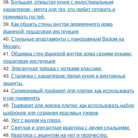
38.
Большая, открытая кухня с индустриальным
характером - мечта для тех, кто любит готовить и
принимать гостей.
39.
Как обшить стены внутри деревянного дома
фанерой: пошаговая инструкция
40.
Стильные апартаменты с панорамным Видом на
Москву.
41.
Обшивка стен фанерой внутри дома своими руками:
пошаговая инструкция
42.
Элегантная трёшка с нотками классики.
43.
Сталинка с характером: белая кухня и винтажные
акценты.
44.
Силиконовый трафарет для плитки: как использовать
и где применять
45.
Трафарет для декора плитки: как использовать набор
шаблонов для создания красивых узоров
46.
Уют с видом на город.
47.
Светлая и элегантная квартира с двумя спальнями.
48.
Квартира с акцентом на уют и творчество.