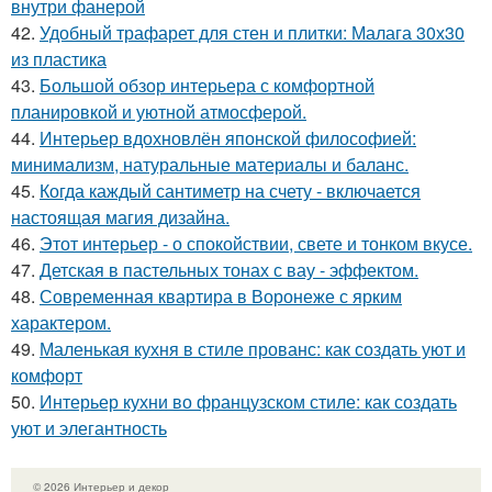
внутри фанерой
42.
Удобный трафарет для стен и плитки: Малага 30х30
из пластика
43.
Большой обзор интерьера с комфортной
планировкой и уютной атмосферой.
44.
Интерьер вдохновлён японской философией:
минимализм, натуральные материалы и баланс.
45.
Когда каждый сантиметр на счету - включается
настоящая магия дизайна.
46.
Этот интерьер - о спокойствии, свете и тонком вкусе.
47.
Детская в пастельных тонах с вау - эффектом.
48.
Современная квартира в Воронеже с ярким
характером.
49.
Маленькая кухня в стиле прованс: как создать уют и
комфорт
50.
Интерьер кухни во французском стиле: как создать
уют и элегантность
© 2026 Интерьер и декор