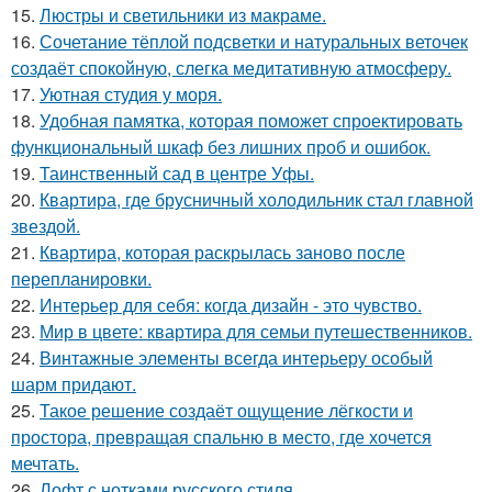
15.
Люстры и светильники из макраме.
16.
Сочетание тёплой подсветки и натуральных веточек
создаёт спокойную, слегка медитативную атмосферу.
17.
Уютная студия у моря.
18.
Удобная памятка, которая поможет спроектировать
функциональный шкаф без лишних проб и ошибок.
19.
Таинственный сад в центре Уфы.
20.
Квартира, где брусничный холодильник стал главной
звездой.
21.
Квартира, которая раскрылась заново после
перепланировки.
22.
Интерьер для себя: когда дизайн - это чувство.
23.
Мир в цвете: квартира для семьи путешественников.
24.
Винтажные элементы всегда интерьеру особый
шарм придают.
25.
Такое решение создаёт ощущение лёгкости и
простора, превращая спальню в место, где хочется
мечтать.
26.
Лофт с нотками русского стиля.