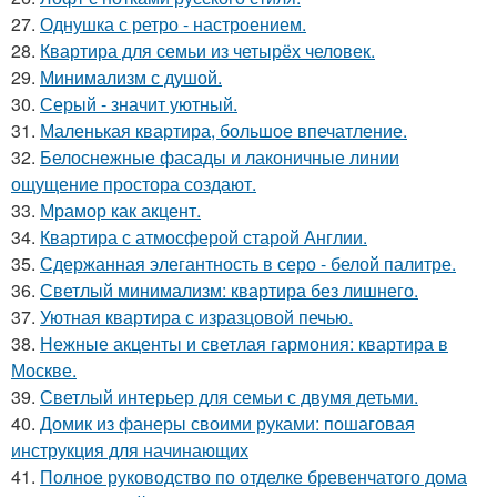
27.
Однушка с ретро - настроением.
28.
Квартира для семьи из четырёх человек.
29.
Минимализм с душой.
30.
Серый - значит уютный.
31.
Маленькая квартира, большое впечатление.
32.
Белоснежные фасады и лаконичные линии
ощущение простора создают.
33.
Мрамор как акцент.
34.
Квартира с атмосферой старой Англии.
35.
Сдержанная элегантность в серо - белой палитре.
36.
Светлый минимализм: квартира без лишнего.
37.
Уютная квартира с изразцовой печью.
38.
Нежные акценты и светлая гармония: квартира в
Москве.
39.
Светлый интерьер для семьи с двумя детьми.
40.
Домик из фанеры своими руками: пошаговая
инструкция для начинающих
41.
Полное руководство по отделке бревенчатого дома