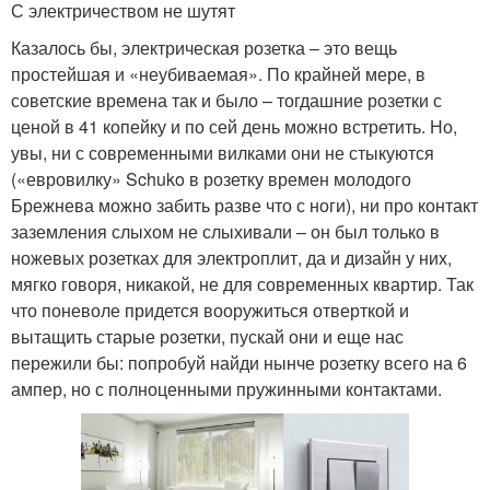
С электричеством не шутят
Казалось бы, электрическая розетка – это вещь
простейшая и «неубиваемая». По крайней мере, в
советские времена так и было – тогдашние розетки с
ценой в 41 копейку и по сей день можно встретить. Но,
увы, ни с современными вилками они не стыкуются
(«евровилку» Schuko в розетку времен молодого
Брежнева можно забить разве что с ноги), ни про контакт
заземления слыхом не слыхивали – он был только в
ножевых розетках для электроплит, да и дизайн у них,
мягко говоря, никакой, не для современных квартир. Так
что поневоле придется вооружиться отверткой и
вытащить старые розетки, пускай они и еще нас
пережили бы: попробуй найди нынче розетку всего на 6
ампер, но с полноценными пружинными контактами.