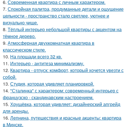
6.
Современная квартира с личным характером.
7.
Спокойная палитра, продуманные детали и ощущение
цельности - пространство стало светлее, уютнее и
визуально чище.
8.
Тёплый интерьер небольшой квартиры с акцентом на
тёмное дерево.
9.
Атмосферная двухкомнатная квартира в
классическом стиле.
10.
На площади всего 32 кв.
11.
Интерьер - антитеза минимализму.
12.
Квартира - отпуск: комфорт, который хочется увезти с
собой.
13.
Студия, которая удивляет планировкой.
14.
"Сталинка" с характером: современный интерьер с
французско - скандинавским настроением.
15.
Хрущёвка, которая удивляет: дизайнерский апгрейд
для аренды.
16.
Лепнина, путешествия и красные акценты: квартира
в Минске.