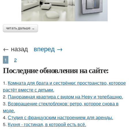
читать дальше →
← назад
вперед →
1
2
Последние обновления на сайте:
1.
Комната для брата и сестрёнки: пространство, которое
растёт вместе с детьми.
2.
Панорамная квартира с видом на Неву и телебашню.
3.
Возвращение стеклоблоков: ретро, которое снова в
моде.
4.
Студия с французским настроением для аренды.
5.
Кухня - гостиная, в которой есть всё.