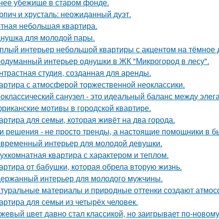
нее убежище в старом фонде.
рпич и хрусталь: неожиданный дуэт.
тная небольшая квартира.
нушка для молодой пары.
плый интерьер небольшой квартиры с акцентом на тёмное 
одуманный интерьер однушки в ЖК "Микрогород в лесу".
нтрастная студия, созданная для аренды.
артира с атмосферой торжественной неоклассики.
оклассический санузел - это идеальный баланс между эле
риканские мотивы в городской квартире.
артира для семьи, которая живёт на два города.
и решения - не просто тренды, а настоящие помощники в б
временный интерьер для молодой девушки.
ухкомнатная квартира с характером и теплом.
артира от бабушки, которая обрела вторую жизнь.
ержанный интерьер для молодого мужчины.
туральные материалы и природные оттенки создают атмосф
артира для семьи из четырёх человек.
жевый цвет давно стал классикой, но заигрывает по-новому