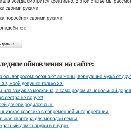
иала всегда смотрится креативно. В этой статье мы рассмот
ки своими руками.
ка поросёнок своими руками
онадобится:
ь дальше →
ледние обновления на сайте:
аюсь вопросом: осознают ли жёны, вернувшие мужа от друго
 32, моей девушке только 22.
ышла замуж за москвича, а сама родом из небольшой дерев
оя сестра не ворует!
оей дочери родился сын.
нцузская классика в современной интерпретации.
льная квартира для молодой семьи.
красный дом снаружи и внутри.