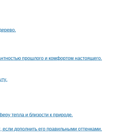
дерево.
гантностью прошлого и комфортом настоящего.
ыту.
еру тепла и близости к природе.
, если дополнить его правильными оттенками.