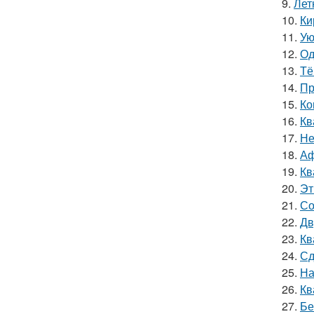
9.
Лет
10.
Ки
11.
Ую
12.
Од
13.
Тё
14.
Пр
15.
Ко
16.
Кв
17.
Не
18.
Аф
19.
Кв
20.
Эт
21.
Со
22.
Дв
23.
Кв
24.
Сд
25.
На
26.
Кв
27.
Бе