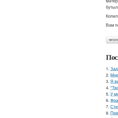
матер
бутыл
Копил
Вам п
читат
Пос
1.
Зад
2.
Мне
3.
Я в
4.
"Тв
5.
У м
6.
Фра
7.
Сти
8.
Пре