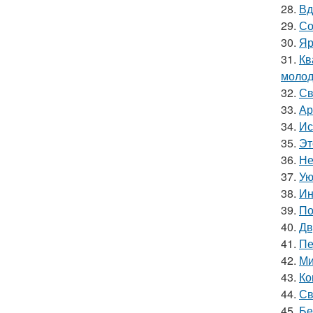
28.
Вд
29.
Со
30.
Яр
31.
Кв
молод
32.
Св
33.
Ар
34.
Ис
35.
Эт
36.
Не
37.
Ую
38.
Ин
39.
По
40.
Дв
41.
Пе
42.
Ми
43.
Ко
44.
Св
45.
Бе