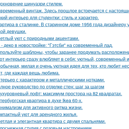
охновение шинуазри стилем.
временный винтаж. Здесь прошлое встречается с настоящи
кий интерьер для студентки: стиль и характер.
артира в сталинке. В старинном доме 1956 года дизайнеру
ой девушки.
етлый уют с природными акцентами.
 - деко в новостройке: "Гэтсби" на современный лад.
пользуйте шаблоны, чтобы заранее продумать расположение
от интерьер сразу влюбляет в себя: уютный, современный и
обычная, милая и очень уютная идея для тех, кто любит н
т, где каждая вещь любима.
терьер с характером и металлическими нотками.
лное руководство по отделке стен: шаг за шагом
ухуровневый лофт: максимум простора на 82 квадратах.
тербургская квартира в духе Ikea 60-х.
нимализм для активного ритма жизни.
мпактный уют для арендного жилья.
етлая и элегантная квартира с двумя спальнями.
лоснежная студия с розовым настроением.