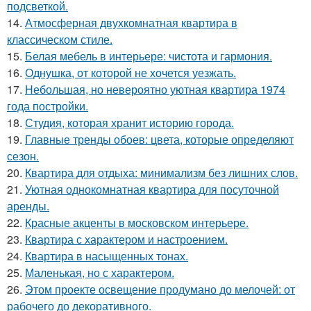
подсветкой.
14.
Атмосферная двухкомнатная квартира в
классическом стиле.
15.
Белая мебель в интерьере: чистота и гармония.
16.
Однушка, от которой не хочется уезжать.
17.
Небольшая, но невероятно уютная квартира 1974
года постройки.
18.
Студия, которая хранит историю города.
19.
Главные тренды обоев: цвета, которые определяют
сезон.
20.
Квартира для отдыха: минимализм без лишних слов.
21.
Уютная однокомнатная квартира для посуточной
аренды.
22.
Красные акценты в московском интерьере.
23.
Квартира с характером и настроением.
24.
Квартира в насыщенных тонах.
25.
Маленькая, но с характером.
26.
Этом проекте освещение продумано до мелочей: от
рабочего до декоративного.