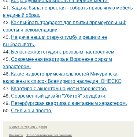
40.
Когда функциональность на первом месте!
41.
Задача была непростая - собрать привычную мебель
в единый образ.
42.
Как выбрать трафарет для плитки прямоугольный:
советы и рекомендации
43.
На даче нашли старую тумбу и решили не
выбрасывать.
44.
Белоснежная студия с розовым настроением.
45.
Современная квартира в Воронеже с ярким
характером.
46.
Какие из достопримечательностей Мичуринска
включены в список Всемирного наследия ЮНЕСКО
47.
Квартира с акцентом на уют и творчество.
48.
Современный дизайн "Убитой" хрущёвки.
49.
Петербургская квартира с винтажным характером.
50.
Стильно и просто.
© 2026 Интерьер и декор
Контакты
Пользовательское соглашение