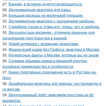
27.
Ванная, в которую хочется возвращаться.
28.
Двухкомнатная квартира для пары.
29.
Большая роскошь на маленькой площади.
30.
Двухкомнатная квартира с ощущением свободы.
31.
Семейное гнездо в Алма-ате: птицы, кот и свобода.
32.
Двухъярусные корзинки - отличное решение для
организации пространства в ванной.
33.
Яркий интерьер с розовыми акцентами.
34.
Французский шарм без Пафоса: квартира в Москве.
35.
Интересные факты о Москве, которые вы не знали
36.
Силовая обшивка каркаса фанерой изнутри:
основные преимущества и особенности
37.
Какие спортивные сооружения есть в Ростове-на-
Дону
38.
Дизайнерская квартира для аренды: нестандартно и
со вкусом.
39.
Двухуровневый лофт: максимум простора на 82
квадратах.