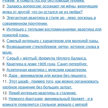
Режим" и помыть посуду без помощи техники.
2.
Задаюсь вопросом: осознают ли жёны, вернувшие
мужа от другой, что он остался не из любви?
3.
Элегантная квартира в стиле ар - деко: роскошь в
современном прочтении.
4.
Интерьер с теплыми воспоминаниями: квартира для
пожилой пары.
5.
Смелый интерьер с характером для молодой пары.
6.
Возвращение стеклоблоков: ретро, которое снова в
моде.
7.
Серый + жёлтый: формула тёплого баланса.
8.
Квартира в доме 1905 года, Санкт-петербург.
9.
Аскетичная квартира с мужским характером.
10.
Дарк - минимализм для жизни без лишнего.
11.
Этот шкаф - пример того, как можно организовать
удобное хранение без больших затрат.
12.
Яркий интерьер квартиры в сталинке.
13.
Немного фантазии, минимальный бюджет - и в
комнате появляется стильное зеркало с мягкой