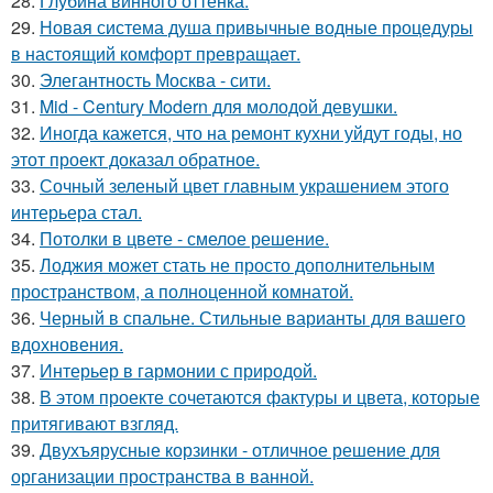
28.
Глубина винного оттенка.
29.
Новая система душа привычные водные процедуры
в настоящий комфорт превращает.
30.
Элегантность Москва - сити.
31.
Mid - Century Modern для молодой девушки.
32.
Иногда кажется, что на ремонт кухни уйдут годы, но
этот проект доказал обратное.
33.
Сочный зеленый цвет главным украшением этого
интерьера стал.
34.
Потолки в цвете - смелое решение.
35.
Лоджия может стать не просто дополнительным
пространством, а полноценной комнатой.
36.
Черный в спальне. Стильные варианты для вашего
вдохновения.
37.
Интерьер в гармонии с природой.
38.
В этом проекте сочетаются фактуры и цвета, которые
притягивают взгляд.
39.
Двухъярусные корзинки - отличное решение для
организации пространства в ванной.