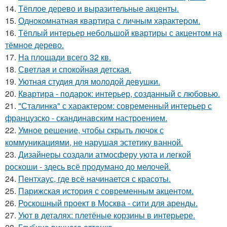
14.
Тёплое дерево и выразительные акценты.
15.
Однокомнатная квартира с личным характером.
16.
Тёплый интерьер небольшой квартиры с акцентом на
тёмное дерево.
17.
На площади всего 32 кв.
18.
Светлая и спокойная детская.
19.
Уютная студия для молодой девушки.
20.
Квартира - подарок: интерьер, созданный с любовью.
21.
"Сталинка" с характером: современный интерьер с
французско - скандинавским настроением.
22.
Умное решение, чтобы скрыть лючок с
коммуникациями, не нарушая эстетику ванной.
23.
Дизайнеры создали атмосферу уюта и легкой
роскоши - здесь всё продумано до мелочей.
24.
Пентхаус, где всё начинается с красоты.
25.
Парижская история с современным акцентом.
26.
Роскошный проект в Москва - сити для аренды.
27.
Уют в деталях: плетёные корзины в интерьере.