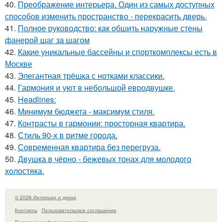
40.
Преображение интерьера. Один из самых доступных
способов изменить пространство - перекрасить дверь.
41.
Полное руководство: как обшить наружные стены
фанерой шаг за шагом
42.
Какие уникальные бассейны и спорткомплексы есть в
Москве
43.
Элегантная трёшка с нотками классики.
44.
Гармония и уют в небольшой евродвушке.
45.
Headlines:
46.
Минимум бюджета - максимум стиля.
47.
Контрасты в гармонии: просторная квартира.
48.
Стиль 90-х в ритме города.
49.
Современная квартира без перегруза.
50.
Двушка в чёрно - бежевых тонах для молодого
холостяка.
© 2026 Интерьер и декор
Контакты
Пользовательское соглашение