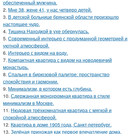
обеспеченный мужчина.
2.
Мне 38, жене 41, у нас четверо детей.
3.
В детской больнице брянской области произошло
настоящее чудо.
4.
Тишина Находкой в ухе обернулась.
5.
Современный интерьер с продуманной геометрией и
уютной атмосферой.
6.
Интерьер с видом на воду.
7.
Компактная квартира с видом на новодевичий
монастырь.
8.
Спальня в бирюзовой палитре: пространство
спокойствия и гармонии.
9.
Минимализм, в котором есть глубина.
10.
Сдержанная монохромная квартира в стиле
минимализм в Москве.
11.
Нюдовая трёхкомнатная квартира с мягкой и
спокойной атмосферой.
12.
Квартира в доме 1905 года, Санкт-петербург.
13.
Зелёная прихожая как первое впечатление дома.