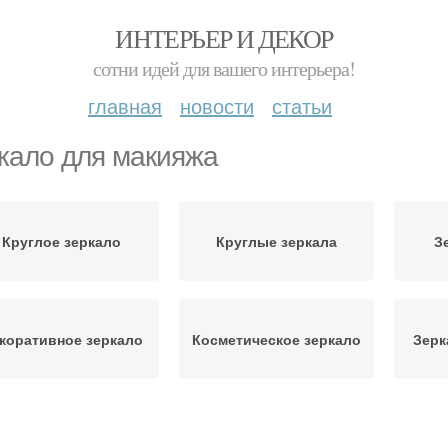
ИНТЕРЬЕР И ДЕКОР
сотни идей для вашего интерьера!
главная
новости
статьи
кало для макияжа
Круглое зеркало
Круглые зеркала
З
коративное зеркало
Косметическое зеркало
Зерк
астольные зеркала
Полукруглые зеркала
Полу