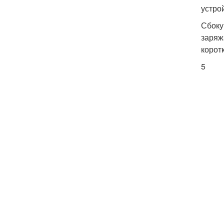
устро
Сбоку
заряж
корот
5