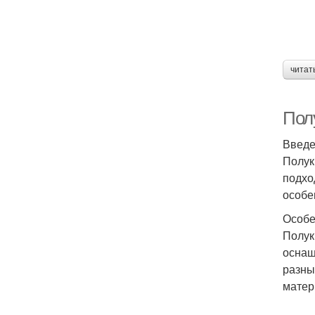
читат
Пол
Введ
Полук
подхо
особе
Особе
Полук
оснащ
разны
матер