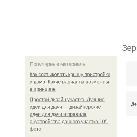
Зер
Популярные материалы
Как состыковать крышу пристройки
и дома. Какие варианты возможны
в принципе
Простой дизайн участка. Лучшие
Де
идеи для дачи — дизайнерские
идеи для дачи и правила
обустройства дачного участка 105
фото
Н