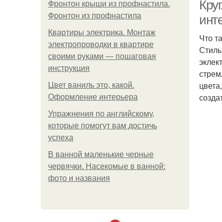
Круг
Фронтон крыши из профнастила.
Фронтон из профнастила
инт
Квартиры электрика. Монтаж
Что т
электропроводки в квартире
Стиль
своими руками — пошаговая
эклек
инструкция
стрем
цвета
Цвет ваниль это, какой.
созда
Оформление интерьера
Упражнения по английскому,
которые помогут вам достичь
успеха
В ванной маленькие черные
червячки. Насекомые в ванной:
фото и названия