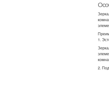
Особ
Зерка
комна
элеме
Преим
1. Эс
Зерка
элеме
комна
2. По