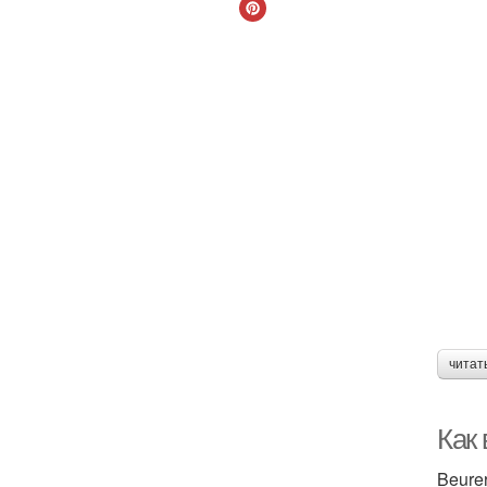
читат
Как 
Beure