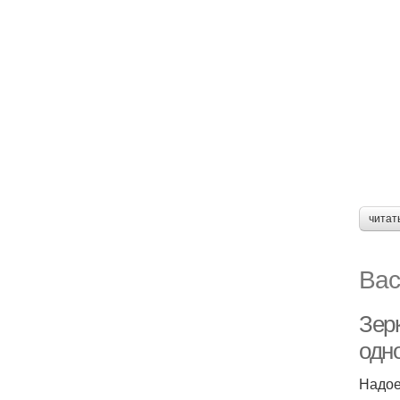
читат
Вас
Зер
одно
Надое