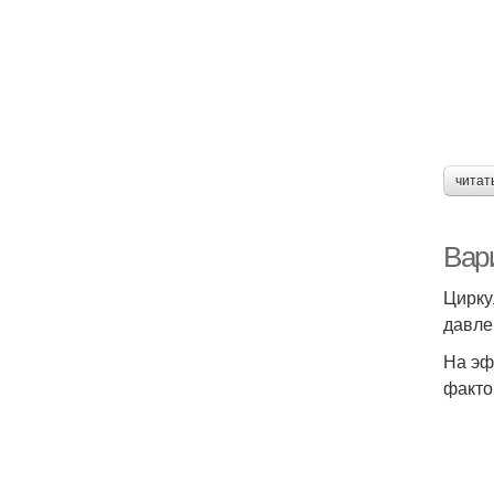
читат
Вар
Цирку
давле
На эф
факто