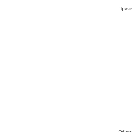
Приче
Обуст