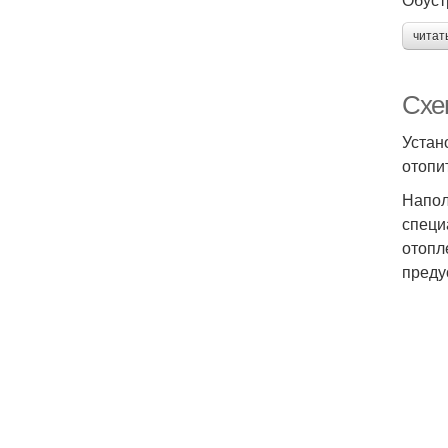
читат
Схем
Устан
отопи
Напол
специ
отопл
преду