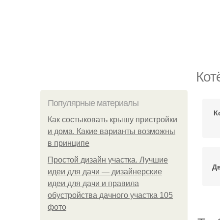
Кот
Популярные материалы
К
Как состыковать крышу пристройки
и дома. Какие варианты возможны
в принципе
Простой дизайн участка. Лучшие
Дв
идеи для дачи — дизайнерские
идеи для дачи и правила
обустройства дачного участка 105
фото