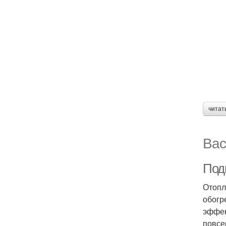
читат
Вас
Под
Отопл
обогр
эффек
повсе