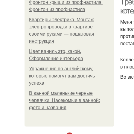
Треб
Фронтон крыши из профнастила.
кот
Фронтон из профнастила
Квартиры электрика. Монтаж
Меня 
электропроводки в квартире
выпол
своими руками — пошаговая
проти
инструкция
поста
Цвет ваниль это, какой.
Оформление интерьера
Колле
в пло
Упражнения по английскому,
которые помогут вам достичь
Во вк
успеха
В ванной маленькие черные
червячки. Насекомые в ванной:
фото и названия