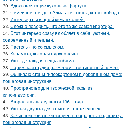
30.
Вдохновляющие кухонные фартуки.
31.
Семейное гнездо в Алма-ате: птицы, кот и свобода.
32.
Интерьер с изящной меланхолией.
33.
Сложно поверить, что это та же самая квартира!
34.
Этот интерьер сразу влюбляет в себя: уютный,
современный и тёплый.
35.
Пастель - но со смыслом.
36.
Керамика, которая вдохновляет.
37.
Уют, где каждая вещь любима.
38.
Парижская студия размером с гостиничный номер.
39.
Обшиваю стены гипсокартоном в деревянном доме:
пошаговая инструкция
40.
Пространство для творческой пары из
киноиндустрии.
41.
Вторая жизнь хрущёвки 1961 года.
42.
Уютная двушка для семьи из трёх человек.
43.
Как использовать клеющиеся трафареты под плитку:
пошаговая инструкция