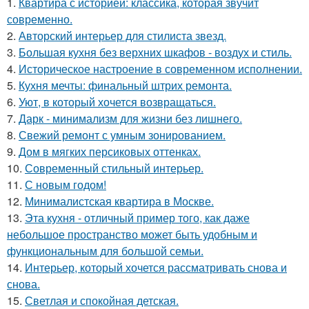
1.
Квартира с историей: классика, которая звучит
современно.
2.
Авторский интерьер для стилиста звезд.
3.
Большая кухня без верхних шкафов - воздух и стиль.
4.
Историческое настроение в современном исполнении.
5.
Кухня мечты: финальный штрих ремонта.
6.
Уют, в который хочется возвращаться.
7.
Дарк - минимализм для жизни без лишнего.
8.
Свежий ремонт с умным зонированием.
9.
Дом в мягких персиковых оттенках.
10.
Современный стильный интерьер.
11.
С новым годом!
12.
Минималистская квартира в Москве.
13.
Эта кухня - отличный пример того, как даже
небольшое пространство может быть удобным и
функциональным для большой семьи.
14.
Интерьер, который хочется рассматривать снова и
снова.
15.
Светлая и спокойная детская.