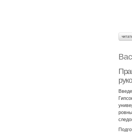
читат
Вас
Пра
рук
Введ
Гипсо
униве
ровны
следо
Подго