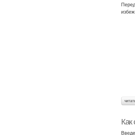
Перед
избеж
читат
Как
Введ