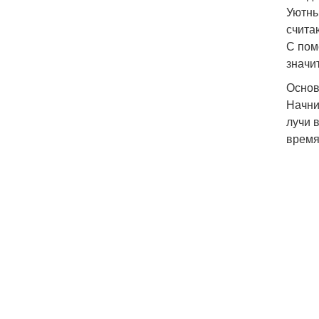
Уютны
счита
С пом
значи
Основ
Начни
лучи 
время