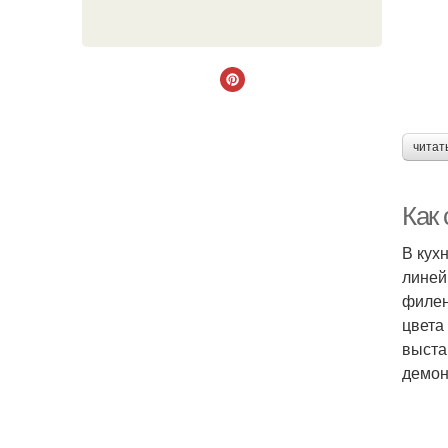
читат
Как
В кух
линей
филен
цвета
выста
демон