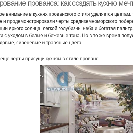
рование прованса: как создать кухню меч
ое внимание в кухнях прованского стиля уделяется цветам
е и продемонстрировали черты средиземноморского побереж
ции яркого солнца, легкой голубизны неба и богатая палитр
ки с уходом в белые и бежевые тона. Но в то же время по
довые, сиреневые и травяные цвета.
 еще черты присущи кухням в стиле прованс: