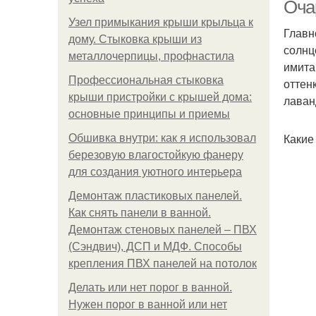
Оча
Узел примыкания крыши крыльца к
Главн
дому. Стыковка крыши из
солнц
металлочерпицы, профнастила
имита
Профессиональная стыковка
оттен
крыши пристройки с крышей дома:
лаван
основные принципы и приемы
Какие
Обшивка внутри: как я использовал
березовую влагостойкую фанеру
для создания уютного интерьера
Демонтаж пластиковых панелей.
Как снять панели в ванной.
Демонтаж стеновых панелей – ПВХ
(Сэндвич), ДСП и МДФ. Способы
крепления ПВХ панелей на потолок
Делать или нет порог в ванной.
Нужен порог в ванной или нет