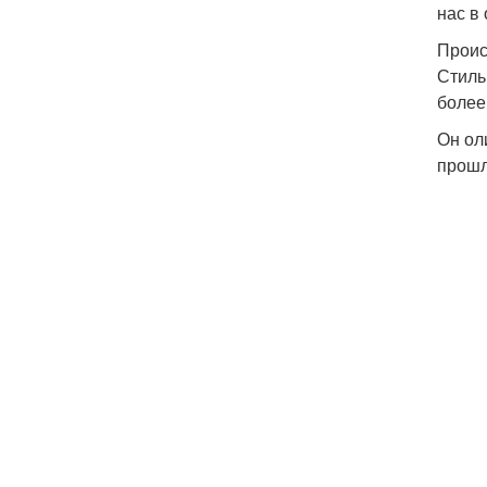
нас в
Проис
Стиль
более
Он ол
прошл