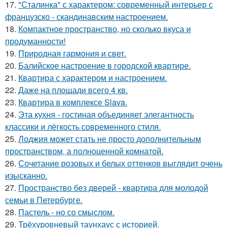
17.
"Сталинка" с характером: современный интерьер с
французско - скандинавским настроением.
18.
Компактное пространство, но сколько вкуса и
продуманности!
19.
Природная гармония и свет.
20.
Балийское настроение в городской квартире.
21.
Квартира с характером и настроением.
22.
Даже на площади всего 4 кв.
23.
Квартира в комплексе Slava.
24.
Эта кухня - гостиная объединяет элегантность
классики и лёгкость современного стиля.
25.
Лоджия может стать не просто дополнительным
пространством, а полноценной комнатой.
26.
Сочетание розовых и белых оттенков выглядит очень
изысканно.
27.
Пространство без дверей - квартира для молодой
семьи в Петербурге.
28.
Пастель - но со смыслом.
29.
Трёхуровневый таунхаус с историей.