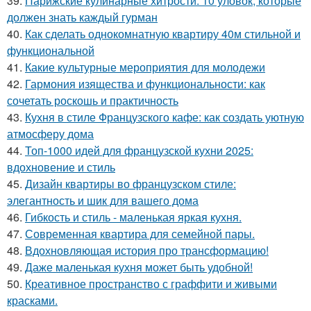
39.
Парижские кулинарные хитрости: 10 уловок, которые
должен знать каждый гурман
40.
Как сделать однокомнатную квартиру 40м стильной и
функциональной
41.
Какие культурные мероприятия для молодежи
42.
Гармония изящества и функциональности: как
сочетать роскошь и практичность
43.
Кухня в стиле Французского кафе: как создать уютную
атмосферу дома
44.
Топ-1000 идей для французской кухни 2025:
вдохновение и стиль
45.
Дизайн квартиры во французском стиле:
элегантность и шик для вашего дома
46.
Гибкость и стиль - маленькая яркая кухня.
47.
Современная квартира для семейной пары.
48.
Вдохновляющая история про трансформацию!
49.
Даже маленькая кухня может быть удобной!
50.
Креативное пространство с граффити и живыми
красками.