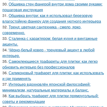
30.
Обшивка стен фанерой внутри дома своими руками:
пошаговая инструкция
31.
Обшивка внутри: как я использовал березовую
влагостойкую фанеру для создания уютного интерьера
32.
Тренд: цветная сантехника - смело, ярко,
современно.
33.
Сталинка с характером: белая кухня и винтажные
акценты.
34.
Чёрно-белый ковер - трендовый акцент в любой
интерьер.
35.
Самоклеющиеся трафареты для плитки: как легко
обновить интерьер без профессионалов
36.
Силиконовый трафарет для плитки: как использовать
и где применять
37.
Интерьер вдохновлён японской философией:
минимализм, натуральные материалы и баланс.
38.
Как выбрать трафарет для плитки прямоугольный:
советы и рекомендации