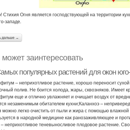
! Стихия Огня является господствующей на территории кух
го-западе.
ь дальше →
 может заинтересовать
Самых популярных растений для окон юго
фитум – неприхотливое растение, хорошо переносит сухой
очный полив. Не боится холода, жары, сквозняков. Имеет к
фитум еще и отлично увлажняет и очищает воздух от вредны
тся незаменимым обитателем кухни;Каланхоэ – неприверед
я можно легко очистить от пыли и жира с помощью влажной 
ьзуется в народной медицине как ранозаживляющее и про
 – неприхотливое теневыносливое плодовое растение. Сво