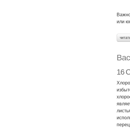
Важно
или ю
читат
Вас
16 
Хлоро
избыт
хлоро
являе
листь
испол
перец