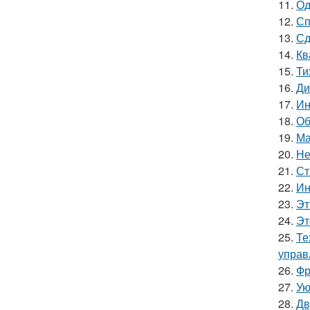
11.
Од
12.
Сп
13.
Сд
14.
Кв
15.
Ти
16.
Ди
17.
Ин
18.
Об
19.
Ма
20.
Не
21.
Ст
22.
Ин
23.
Эт
24.
Эт
25.
Те
управ
26.
Фр
27.
Ую
28.
Дв