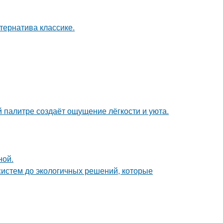
ернатива классике.
 палитре создаёт ощущение лёгкости и уюта.
ной.
систем до экологичных решений, которые