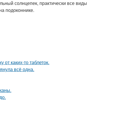
ильный солнцепек, практически все виды
на подоконнике.
 от каких-то таблеток.
тянула всё одна.
каны.
до.