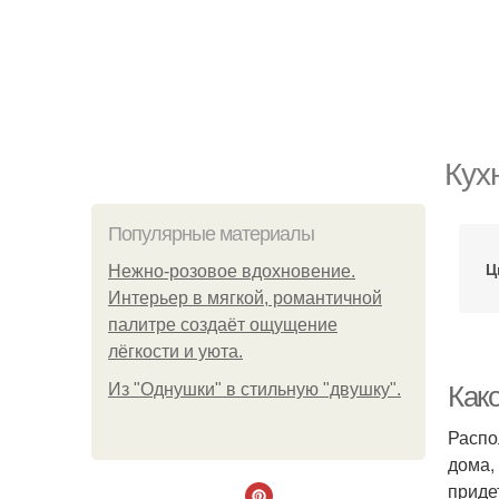
Кух
Популярные материалы
Ц
Нежно-розовое вдохновение.
Интерьер в мягкой, романтичной
палитре создаёт ощущение
лёгкости и уюта.
Из "Однушки" в стильную "двушку".
Как
Распо
дома,
приде