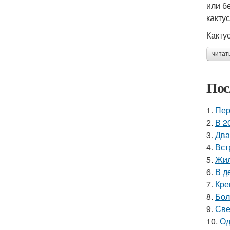
или б
какту
Какту
читат
Пос
1.
Пер
2.
В 2
3.
Два
4.
Вст
5.
Жил
6.
В д
7.
Кре
8.
Бол
9.
Све
10.
Од