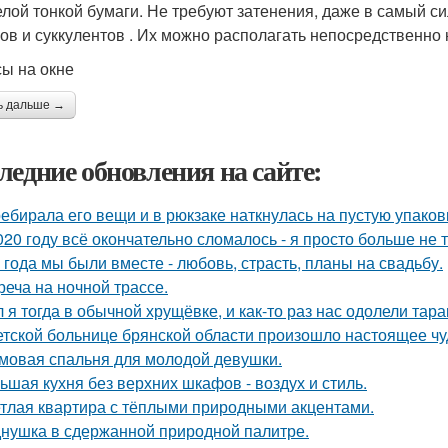
елой тонкой бумаги. Не требуют затенения, даже в самый с
сов и суккулентов . Их можно располагать непосредственно 
сы на окне
ь дальше →
ледние обновления на сайте:
ебирала его вещи и в рюкзаке наткнулась на пустую упаковку
020 году всё окончательно сломалось - я просто больше не 
 года мы были вместе - любовь, страсть, планы на свадьбу.
реча на ночной трассе.
 я тогда в обычной хрущёвке, и как-то раз нас одолели тара
етской больнице брянской области произошло настоящее чу
мовая спальня для молодой девушки.
ьшая кухня без верхних шкафов - воздух и стиль.
тлая квартира с тёплыми природными акцентами.
нушка в сдержанной природной палитре.