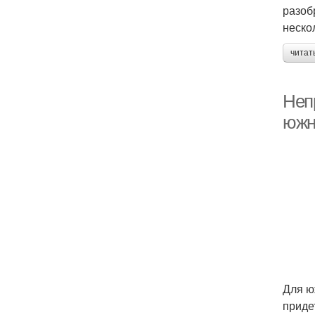
разоб
неско
читат
Неп
южн
Для ю
приде