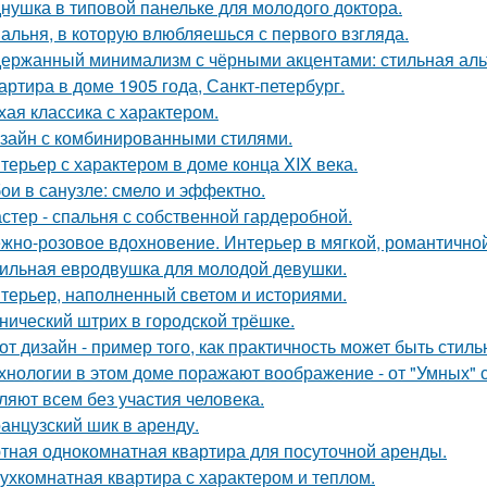
нушка в типовой панельке для молодого доктора.
альня, в которую влюбляешься с первого взгляда.
ержанный минимализм с чёрными акцентами: стильная альт
артира в доме 1905 года, Санкт-петербург.
хая классика с характером.
зайн с комбинированными стилями.
терьер с характером в доме конца XIX века.
ои в санузле: смело и эффектно.
стер - спальня с собственной гардеробной.
жно-розовое вдохновение. Интерьер в мягкой, романтичной
ильная евродвушка для молодой девушки.
терьер, наполненный светом и историями.
нический штрих в городской трёшке.
от дизайн - пример того, как практичность может быть стиль
хнологии в этом доме поражают воображение - от "Умных" 
ляют всем без участия человека.
анцузский шик в аренду.
тная однокомнатная квартира для посуточной аренды.
ухкомнатная квартира с характером и теплом.