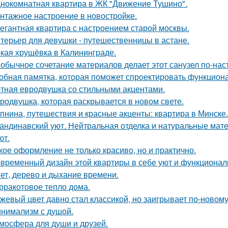
нокомнатная квартира в ЖК "Движение Тушино".
нтажное настроение в новостройке.
егантная квартира с настроением старой москвы.
терьер для девушки - путешественницы в астане.
кая хрущёвка в Калининграде.
обычное сочетание материалов делает этот санузел по-на
обная памятка, которая поможет спроектировать функцион
тная евродвушка со стильными акцентами.
родвушка, которая раскрывается в новом свете.
пнина, путешествия и красные акценты: квартира в Минске.
андинавский уют. Нейтральная отделка и натуральные мат
ют.
кое оформление не только красиво, но и практично.
временный дизайн этой квартиры в себе уют и функциональ
ет, дерево и дыхание времени.
рракотовое тепло дома.
жевый цвет давно стал классикой, но заигрывает по-новому
нимализм с душой.
мосфера для души и друзей.