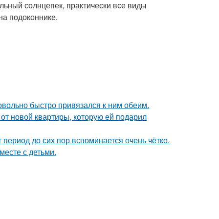
ильный солнцепек, практически все виды
на подоконнике.
довольно быстро привязался к ним обеим.
и от новой квартиры, которую ей подарил
 период до сих пор вспоминается очень чётко.
месте с детьми.