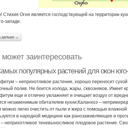
! Стихия Огня является господствующей на территории кух
го-западе.
ь дальше →
 может заинтересовать
Самых популярных растений для окон юго
фитум – неприхотливое растение, хорошо переносит сухой
очный полив. Не боится холода, жары, сквозняков. Имеет к
фитум еще и отлично увлажняет и очищает воздух от вредны
тся незаменимым обитателем кухни;Каланхоэ – неприверед
я можно легко очистить от пыли и жира с помощью влажной 
ьзуется в народной медицине как ранозаживляющее и про
 – неприхотливое теневыносливое плодовое растение. Сво