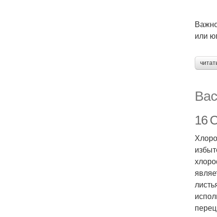
Важно
или ю
читат
Вас
16 
Хлоро
избыт
хлоро
являе
листь
испол
перец