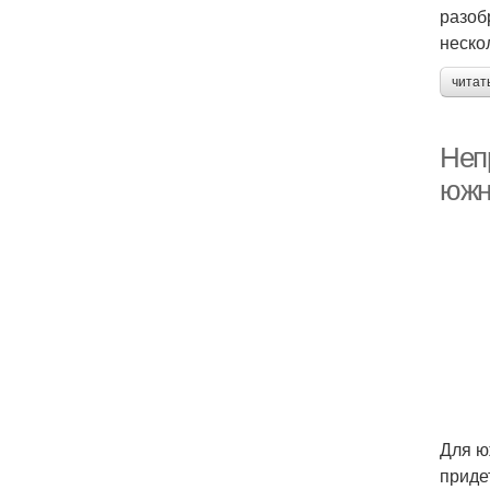
разоб
неско
читат
Неп
южн
Для ю
приде