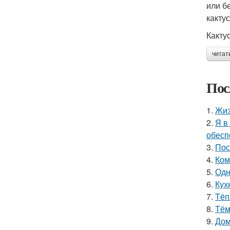
или б
какту
Какту
читат
Пос
1.
Жиз
2.
Я в
обесп
3.
Пос
4.
Ком
5.
Одн
6.
Кухн
7.
Тёп
8.
Тём
9.
Дом