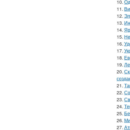
10.
Од
11.
Ви
12.
Эл
13.
Ин
14.
Яр
15.
Не
16.
Уд
17.
Ую
18.
Ев
19.
Ле
20.
Ск
созда
21.
Та
22.
Со
23.
Св
24.
Те
25.
Бе
26.
Ми
27.
Ат