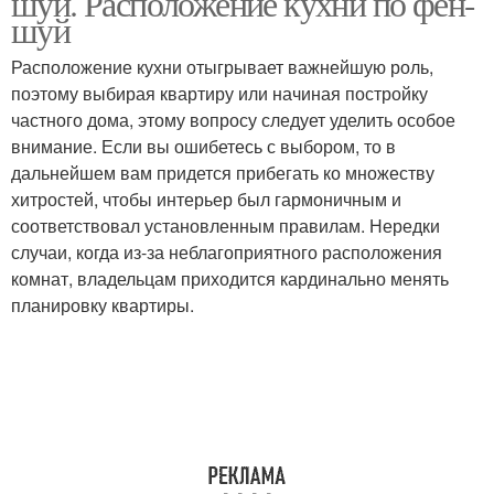
шуй. Расположение кухни по фен-
шуй
Расположение кухни отыгрывает важнейшую роль,
поэтому выбирая квартиру или начиная постройку
Цвета для подоконника
Тенелюбивые цветы
частного дома, этому вопросу следует уделить особое
внимание. Если вы ошибетесь с выбором, то в
дальнейшем вам придется прибегать ко множеству
хитростей, чтобы интерьер был гармоничным и
Цвета в кашпо
Цвета на подоконнике
соответствовал установленным правилам. Нередки
случаи, когда из-за неблагоприятного расположения
комнат, владельцам приходится кардинально менять
планировку квартиры.
Комнатные цветы
Цвета для южных окон
Растения для кухни
Комнатные цвета