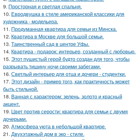
9.
Просторная и светлая спальня.
10.
Евродвушка в стиле американской классики для
художника - модельера.
11.
Продуманная квартира для семьи из Минска.
12.
Квартира в Москве для большой семьи.
13.
Таинственный сад в центре Уфы.
14.
Квартира - подарок: интерьер, созданный с любовью.
15.
Этот пушистый герой будто создан для того, чтобы
разрывать тишину ночи своими забегами.
16.
Светлый интерьер для отца и дочери - студентки.
17.
Этот дизайн - пример того, как практичность может
быть стильной.
18.
Ванная с характером: зелень, золото и красный
акцент.
19.
Цвет против серости: квартира для семьи с двумя
дочерьми.
20.
Атмосфера уюта в небольшой квартире.
21.
Двухэтажный дом в эко - стиле.