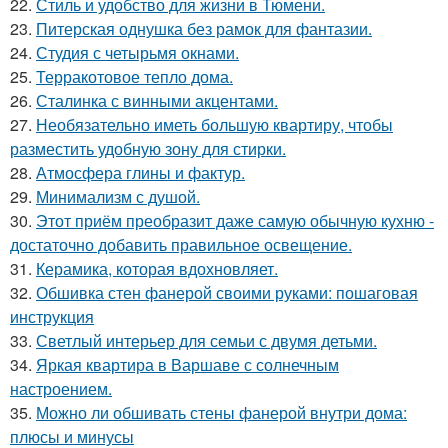
22.
Стиль и удобство для жизни в Тюмени.
23.
Питерская однушка без рамок для фантазии.
24.
Студия с четырьмя окнами.
25.
Терракотовое тепло дома.
26.
Сталинка с винными акцентами.
27.
Необязательно иметь большую квартиру, чтобы
разместить удобную зону для стирки.
28.
Атмосфера глины и фактур.
29.
Минимализм с душой.
30.
Этот приём преобразит даже самую обычную кухню -
достаточно добавить правильное освещение.
31.
Керамика, которая вдохновляет.
32.
Обшивка стен фанерой своими руками: пошаговая
инструкция
33.
Светлый интерьер для семьи с двумя детьми.
34.
Яркая квартира в Варшаве с солнечным
настроением.
35.
Можно ли обшивать стены фанерой внутри дома:
плюсы и минусы