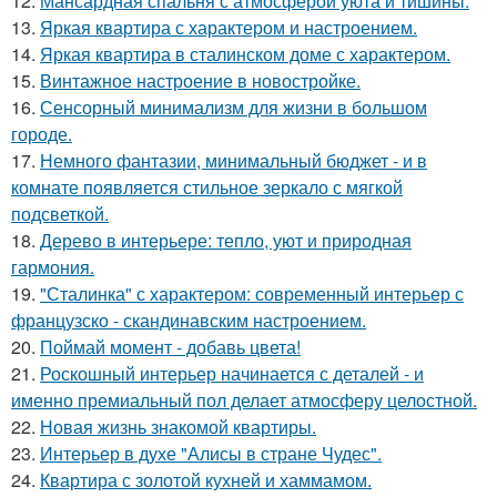
12.
Мансардная спальня с атмосферой уюта и тишины.
13.
Яркая квартира с характером и настроением.
14.
Яркая квартира в сталинском доме с характером.
15.
Винтажное настроение в новостройке.
16.
Сенсорный минимализм для жизни в большом
городе.
17.
Немного фантазии, минимальный бюджет - и в
комнате появляется стильное зеркало с мягкой
подсветкой.
18.
Дерево в интерьере: тепло, уют и природная
гармония.
19.
"Сталинка" с характером: современный интерьер с
французско - скандинавским настроением.
20.
Поймай момент - добавь цвета!
21.
Роскошный интерьер начинается с деталей - и
именно премиальный пол делает атмосферу целостной.
22.
Новая жизнь знакомой квартиры.
23.
Интерьер в духе "Алисы в стране Чудес".
24.
Квартира с золотой кухней и хаммамом.