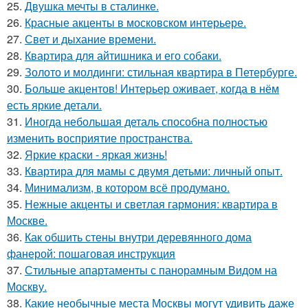
25.
Двушка мечты в сталинке.
26.
Красные акценты в московском интерьере.
27.
Свет и дыхание времени.
28.
Квартира для айтишника и его собаки.
29.
Золото и молдинги: стильная квартира в Петербурге.
30.
Больше акцентов! Интерьер оживает, когда в нём
есть яркие детали.
31.
Иногда небольшая деталь способна полностью
изменить восприятие пространства.
32.
Яркие краски - яркая жизнь!
33.
Квартира для мамы с двумя детьми: личный опыт.
34.
Минимализм, в котором всё продумано.
35.
Нежные акценты и светлая гармония: квартира в
Москве.
36.
Как обшить стены внутри деревянного дома
фанерой: пошаговая инструкция
37.
Стильные апартаменты с панорамным Видом на
Москву.
38.
Какие необычные места Москвы могут удивить даже