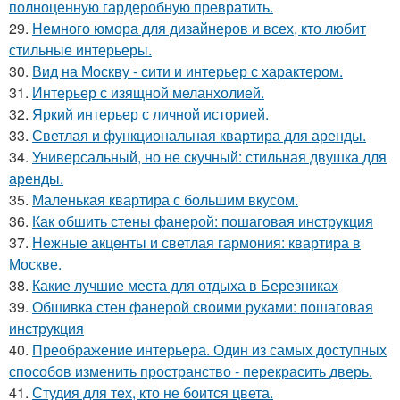
полноценную гардеробную превратить.
29.
Немного юмора для дизайнеров и всех, кто любит
стильные интерьеры.
30.
Вид на Москву - сити и интерьер с характером.
31.
Интерьер с изящной меланхолией.
32.
Яркий интерьер с личной историей.
33.
Светлая и функциональная квартира для аренды.
34.
Универсальный, но не скучный: стильная двушка для
аренды.
35.
Маленькая квартира с большим вкусом.
36.
Как обшить стены фанерой: пошаговая инструкция
37.
Нежные акценты и светлая гармония: квартира в
Москве.
38.
Какие лучшие места для отдыха в Березниках
39.
Обшивка стен фанерой своими руками: пошаговая
инструкция
40.
Преображение интерьера. Один из самых доступных
способов изменить пространство - перекрасить дверь.
41.
Студия для тех, кто не боится цвета.