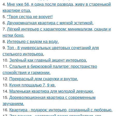
4.
Мне уже 56, я одна после развода, живу в старенькой
квартире отца.
5.
"Твоя сестра не ворует!
6.
Двухкомнатная квартира с мягкой эстетикой.
7.
Лёгкий интерьер с характером: минимализм, сканди и
нотки бохо.
8.
Интерьер с видом на воду.
9.
Топ - 8 универсальных цветовых сочетаний для
стильного интерьера.
10.
Зелёный как главный акцент интерьера.
11.
Спальня в бирюзовой палитре: пространство
спокойствия и гармонии.
12.
Прекрасный дом снаружи и внутри.
13.
Кухня площадью 7, 9 кв.
14.
Маленькая квартира для молодой девушки.
15.
Дореволюционная квартира с современным
звучанием.
16.
Квартира - подарок: интерьер, созданный с любовью.
17.
Эта ванная - настоящий оазис спокойствия, где