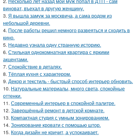
2.
Несколько лет назад мой муж попал в ДТП - сам
виноват, въехал в другую женщину.
3.
Я вышла замуж за москвича, а сама родом из
небольшой деревни.
4.
После работы решил немного развеяться и сходить в
кино.
5.
Недавно узнала одну странную историю.
6.
Стильная однокомнатная квартира с яркими
акцентами.
7.
Спокойствие в деталях.
8.
Тёплая кухня с характером.
9.
Декор и текстиль - быстрый способ интерьер обновить.
10.
Натуральные материалы, много света, спокойные
оттенки.
11.
Современный интерьер в спокойной палитре.
12.
Завершённый ремонт в детской комнате.
13.
Компактная студия с умным зонированием.
14.
Зонирование кровати с помощью штор.
15.
Когда дизайн не кричит, а успокаивает.