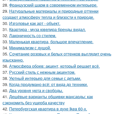
28.
Французский шарм в современном интерьере.
29.
Натуральные материалы и природные оттенки
создают атмосферу тепла и близости к природе.
30.
Изголовье как арт - объект.
31.
Квартира - муза ювелира бренды видал.
32.
Лаконичность со стилем.
33.
Маленькая квартира, большое впечатление.
34.
Минимализм с душой.
35.
Сочетание розовых и белых оттенков выглядит очень
изысканно.
36.
Атмосфера обоев: акцент, который решает всё.
37.
Русский стиль с нежным акцентом.
38.
Уютный интерьер для семьи с детьми.
39.
Когда продумано всё: от вида до техники.
40.
Два уровня уюта и свободы.
41.
Дешёвые варианты обшивки мансарды: как
сэкономить без ущерба качеству
42.
Петербургская квартира в духе Ikea 60-х.