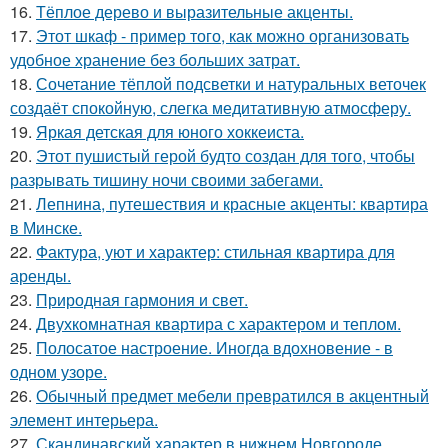
16.
Тёплое дерево и выразительные акценты.
17.
Этот шкаф - пример того, как можно организовать
удобное хранение без больших затрат.
18.
Сочетание тёплой подсветки и натуральных веточек
создаёт спокойную, слегка медитативную атмосферу.
19.
Яркая детская для юного хоккеиста.
20.
Этот пушистый герой будто создан для того, чтобы
разрывать тишину ночи своими забегами.
21.
Лепнина, путешествия и красные акценты: квартира
в Минске.
22.
Фактура, уют и характер: стильная квартира для
аренды.
23.
Природная гармония и свет.
24.
Двухкомнатная квартира с характером и теплом.
25.
Полосатое настроение. Иногда вдохновение - в
одном узоре.
26.
Обычный предмет мебели превратился в акцентный
элемент интерьера.
27.
Скандинавский характер в нижнем Новгороде.