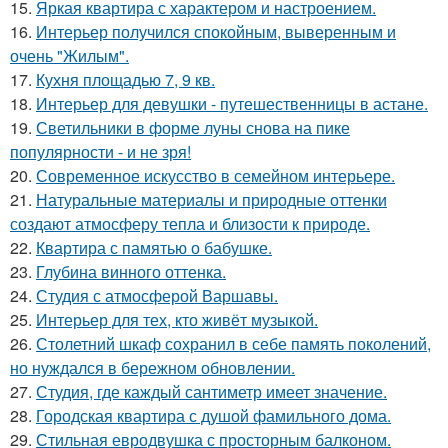
15.
Яркая квартира с характером и настроением.
16.
Интерьер получился спокойным, выверенным и
очень "Жилым".
17.
Кухня площадью 7, 9 кв.
18.
Интерьер для девушки - путешественницы в астане.
19.
Светильники в форме луны снова на пике
популярности - и не зря!
20.
Современное искусство в семейном интерьере.
21.
Натуральные материалы и природные оттенки
создают атмосферу тепла и близости к природе.
22.
Квартира с памятью о бабушке.
23.
Глубина винного оттенка.
24.
Студия с атмосферой Варшавы.
25.
Интерьер для тех, кто живёт музыкой.
26.
Столетний шкаф сохранил в себе память поколений,
но нуждался в бережном обновлении.
27.
Студия, где каждый сантиметр имеет значение.
28.
Городская квартира с душой фамильного дома.
29.
Стильная евродвушка с просторным балконом.