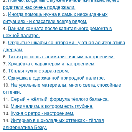
родители нас очень поддержали.
3.
Иногда помощь нужна в самых неожиданных
ситуациях - и спасатели всегда рядом.
4.
Ванная комната после капитального ремонта в
нежной палитре.
5.
Открытые шкафы со шторами - уютная альтернатива
дверцам.
6.
Тихая роскошь с анималистичным настроением.
7.
Хрущёвка с характером и настроением.
8.
Тёплая кухня с характером.
9.
Однушка в сдержанной природной палитре.
10.
Натуральные материалы, много света, спокойные
оттенки.
11.
Серый + жёлтый: формула тёплого баланса.
12.
Минимализм, в котором есть глубина.
13.
Кухня с ретро - настроением.
14.
Интерьер в шоколадных оттенках - тёплая
альтернатива Бежу.