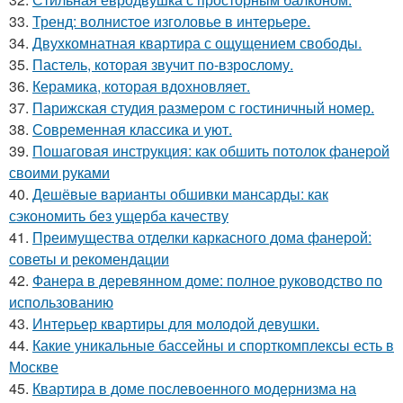
33.
Тренд: волнистое изголовье в интерьере.
34.
Двухкомнатная квартира с ощущением свободы.
35.
Пастель, которая звучит по-взрослому.
36.
Керамика, которая вдохновляет.
37.
Парижская студия размером с гостиничный номер.
38.
Современная классика и уют.
39.
Пошаговая инструкция: как обшить потолок фанерой
своими руками
40.
Дешёвые варианты обшивки мансарды: как
сэкономить без ущерба качеству
41.
Преимущества отделки каркасного дома фанерой:
советы и рекомендации
42.
Фанера в деревянном доме: полное руководство по
использованию
43.
Интерьер квартиры для молодой девушки.
44.
Какие уникальные бассейны и спорткомплексы есть в
Москве
45.
Квартира в доме послевоенного модернизма на