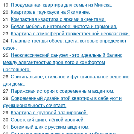
19.
Продуманная квартира для семьи из Минска.
20.
Квартира в таунхаусе на Якиманке.
21.
Компактная квартира с яркими акцентами.
22.
Белая мебель в интерьере: чистота и гармония.
23.
Квартира с атмосферой торжественной неоклассики.
24.
Главные тренды обоев: цвета, которые определяют
сезон.
25.
Неоклассический санузел - это идеальный баланс
между элегантностью прошлого и комфортом
настоящего.
26.
Оригинальное, стильное и функциональное решение
для дома.
27.
Парижская история с современным акцентом.
28.
Современный дизайн этой квартиры в себе уют и
функциональность сочетает.
29.
Квартира с круговой планировкой.
30.
Советский шик с лёгкой иронией.
31.
Богемный шик с русским акцентом.
32.
Стильная евродвушка с просторным балконом.