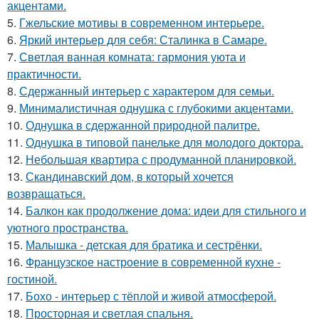
акцентами.
5.
Гжельские мотивы в современном интерьере.
6.
Яркий интерьер для себя: Сталинка в Самаре.
7.
Светлая ванная комната: гармония уюта и
практичности.
8.
Сдержанный интерьер с характером для семьи.
9.
Минималистичная однушка с глубокими акцентами.
10.
Однушка в сдержанной природной палитре.
11.
Однушка в типовой панельке для молодого доктора.
12.
Небольшая квартира с продуманной планировкой.
13.
Скандинавский дом, в который хочется
возвращаться.
14.
Балкон как продолжение дома: идеи для стильного и
уютного пространства.
15.
Малышка - детская для братика и сестрёнки.
16.
Французское настроение в современной кухне -
гостиной.
17.
Бохо - интерьер с тёплой и живой атмосферой.
18.
Просторная и светлая спальня.