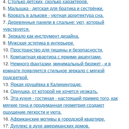
4.
Столько детских, сколько характеров.
5.
Малышка - детская для братика и сестрёнки.
6.
Кровать в алькове - уютная архитектура сна.
7.
Деревянные панели в спальне: уют, который
чувствуется.
8.
Зеркало как инструмент дизайна.
9.
Мужская эстетика в интерьере.
10.
Пространство для тишины и безопасности.
11.
Компактная квартира с яркими акцентами.
12.
Немного фантазии, минимальный бюджет - и в
комнате появляется стильное зеркало с мягкой
подсветкой.
13.
Яркая хрущёвка в Калининграде.
14.
Однушка, от которой не хочется уезжать.
15.
Эта кухня - гостиная - настоящий пример того, как
мягкие тона и продуманная геометрия создают
ощущение легкости и уюта.
16.
Африканские мотивы в городской квартире.
17.
Дуплекс в духе американских домов.