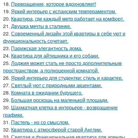
18.
Превращение, которое вдохновляет!
19.
Яркий интерьер с испанским темпераментом.
20.
Квартира, где каждый метр работает на комфорт.
21.
Двушка мечты в сталинке.
22.
Современный дизайн этой квартиры в себе уют и
функциональность сочетает.
23.
Парижская элегантность дома.
24.
Квартира для айтишника и его собаки.
25.
Лоджия может стать не просто дополнительным
пространством, а полноценной комнатой.
26.
Яркий интерьер для студентки: стиль и характер.
27.
Светлый уют с природными акцентами.
28.
Комната в ожидании будущего.
29.
Большая роскошь на маленькой площади.
30.
Шахматная клетка в интерьере - возвращение
графики.
31.
Пастель - но со смыслом.
32.
Квартира с атмосферой старой Англии.
33.
Светлая и функциональная квартира для аренды.