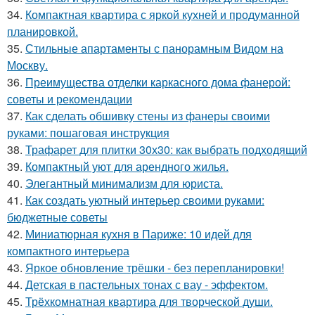
34.
Компактная квартира с яркой кухней и продуманной
планировкой.
35.
Стильные апартаменты с панорамным Видом на
Москву.
36.
Преимущества отделки каркасного дома фанерой:
советы и рекомендации
37.
Как сделать обшивку стены из фанеры своими
руками: пошаговая инструкция
38.
Трафарет для плитки 30х30: как выбрать подходящий
39.
Компактный уют для арендного жилья.
40.
Элегантный минимализм для юриста.
41.
Как создать уютный интерьер своими руками:
бюджетные советы
42.
Миниатюрная кухня в Париже: 10 идей для
компактного интерьера
43.
Яркое обновление трёшки - без перепланировки!
44.
Детская в пастельных тонах с вау - эффектом.
45.
Трёхкомнатная квартира для творческой души.