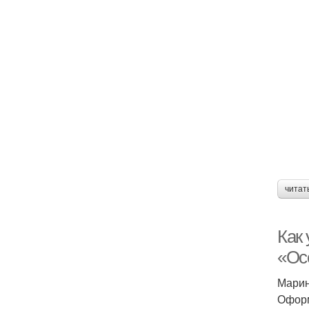
читат
Как
«Ос
Марин
Оформ