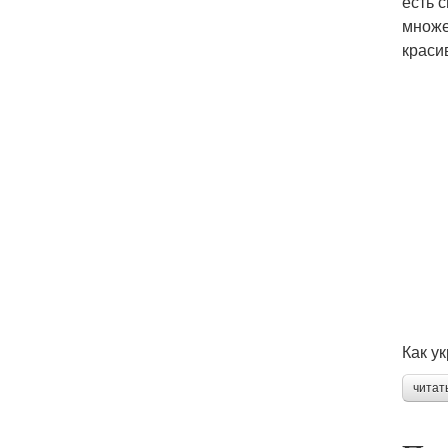
есть 
множе
краси
Как у
читат