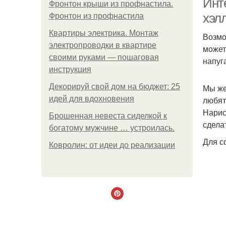
Инт
Фронтон крыши из профнастила.
хэл
Фронтон из профнастила
Квартиры электрика. Монтаж
Возмо
электропроводки в квартире
может
своими руками — пошаговая
напуга
инструкция
Декорируй свой дом на бюджет: 25
Мы же
идей для вдохновения
любят
Нарис
Брошенная невеста сиделкой к
сдела
богатому мужчине … устроилась.
Для с
Ковролин: от идеи до реализации