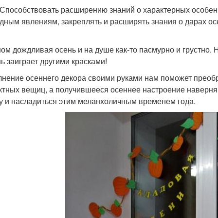
 Способствовать расширению знаний о характерных особенн
дным явлениям, закреплять и расширять знания о дарах ос
ном дождливая осень и на душе как-то пасмурно и грустно. 
нь заиграет другими красками!
нение осеннего декора своими руками нам поможет преобр
тных вещиц, а получившееся осеннее настроение наверняк
у и насладиться этим меланхоличным временем года.