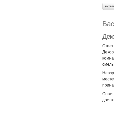
читат
Вас
Дек
Ответ
Декор
комна
смелы
Невзр
месте
прина
Совет
доста