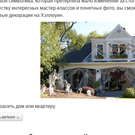
своя символика, которая претерпела мало изменений за стол
ству интересных мастер-классов и понятных фото, вы смо
вые декорации на Хэллоуин.
красить дом или квартиру.
ь дальше →