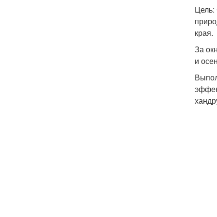
Цель:
приро
края.
За ок
и осе
Выпол
эффек
хандр