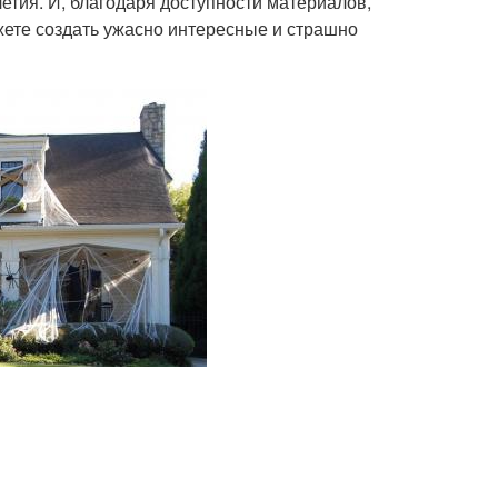
етия. И, благодаря доступности материалов,
жете создать ужасно интересные и страшно