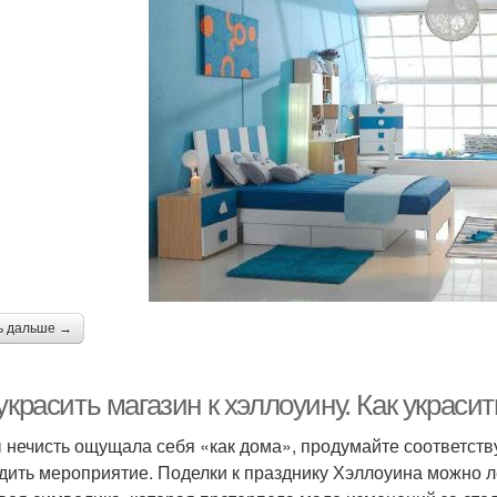
ь дальше →
украсить магазин к хэллоуину. Как украси
 нечисть ощущала себя «как дома», продумайте соответств
дить мероприятие. Поделки к празднику Хэллоуина можно ле