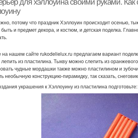
ерьер для хэллоуина своими руками. Как 
лоуину
жно, потому что праздник Хэллоуин происходит осенью, тыкв
 быть и предмет декора, и костюм, и детская поделка. Глав
ть.
 на нашем сайте rukodelielux.ru предлагаем вариант поделк
 лепить из пластилина. Тыкву можно слепить из оранжевого б
овать чудные мордашки также можно пластилином и зубочис
ть необычную конструкцию-пирамидку, так сказать, снеговик
оздания украшения к Хэллоуину из пластилина подготовьте: