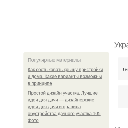
Укр
Популярные материалы
Ги
Как состыковать крышу пристройки
и дома. Какие варианты возможны
в принципе
Простой дизайн участка. Лучшие
идеи для дачи — дизайнерские
идеи для дачи и правила
обустройства дачного участка 105
фото