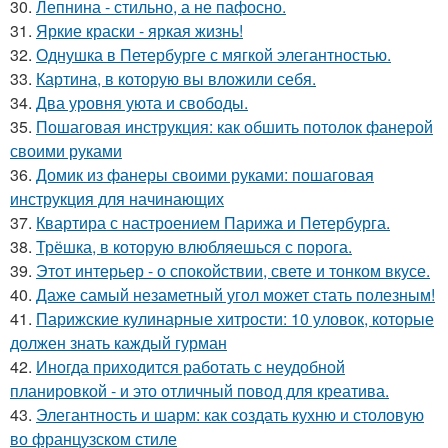
30.
Лепнина - стильно, а не пафосно.
31.
Яркие краски - яркая жизнь!
32.
Однушка в Петербурге с мягкой элегантностью.
33.
Картина, в которую вы вложили себя.
34.
Два уровня уюта и свободы.
35.
Пошаговая инструкция: как обшить потолок фанерой
своими руками
36.
Домик из фанеры своими руками: пошаговая
инструкция для начинающих
37.
Квартира с настроением Парижа и Петербурга.
38.
Трёшка, в которую влюбляешься с порога.
39.
Этот интерьер - о спокойствии, свете и тонком вкусе.
40.
Даже самый незаметный угол может стать полезным!
41.
Парижские кулинарные хитрости: 10 уловок, которые
должен знать каждый гурман
42.
Иногда приходится работать с неудобной
планировкой - и это отличный повод для креатива.
43.
Элегантность и шарм: как создать кухню и столовую
во французском стиле