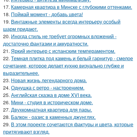
17.
Камерная квартира в Минске с глубокими оттенками.
18.
Поймай момент - добавь цвета!
19.
Винтажные элементы всегда интерьеру особый
шарм придают.
20.
Иногда стиль не требует огромных вложений -
достаточно фантазии и аккуратности.
21.
Яркий интерьер с испанским темпераментом.
22.
Темная плитка под камень и белый гарнитур - смелое
сочетание, которое делает кухню визуально глубже и
выразительнее.
23.
Новая жизнь легендарного дома.
24.
Однушка с ретро - настроением.
25.
Английская сказка в доме XVI века.
26.
Мини - студия в историческом доме.
27.
Двухкомнатная квартира для пары.
28.
Балкон - оазис в каменных джунглях.
29.
В этом проекте сочетаются фактуры и цвета, которые
притягивают взгляд.