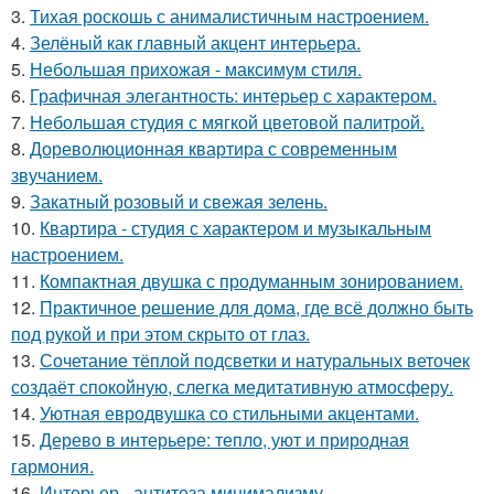
3.
Тихая роскошь с анималистичным настроением.
4.
Зелёный как главный акцент интерьера.
5.
Небольшая прихожая - максимум стиля.
6.
Графичная элегантность: интерьер с характером.
7.
Небольшая студия с мягкой цветовой палитрой.
8.
Дореволюционная квартира с современным
звучанием.
9.
Закатный розовый и свежая зелень.
10.
Квартира - студия с характером и музыкальным
настроением.
11.
Компактная двушка с продуманным зонированием.
12.
Практичное решение для дома, где всё должно быть
под рукой и при этом скрыто от глаз.
13.
Сочетание тёплой подсветки и натуральных веточек
создаёт спокойную, слегка медитативную атмосферу.
14.
Уютная евродвушка со стильными акцентами.
15.
Дерево в интерьере: тепло, уют и природная
гармония.
16.
Интерьер - антитеза минимализму.