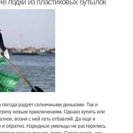
ие лодки из пластиковых бутылок
а погода радует солнечными деньками. Так и
встречу новым приключениям. Однако купить или
тное, возни с ней хоть отбавляй. Да еще и
и и обратно. Народные умельцы не растерялись
оторую можно хранить дома. Стоит узнать, как