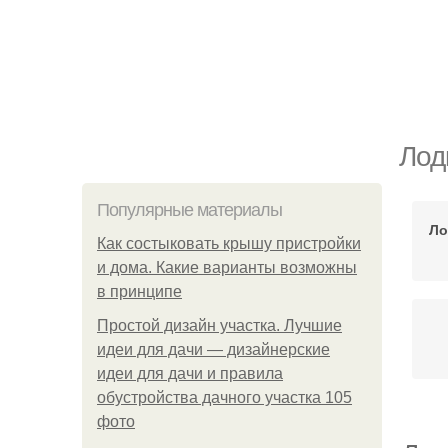
Лод
Популярные материалы
Ло
Как состыковать крышу пристройки
и дома. Какие варианты возможны
в принципе
Простой дизайн участка. Лучшие
идеи для дачи — дизайнерские
идеи для дачи и правила
обустройства дачного участка 105
фото