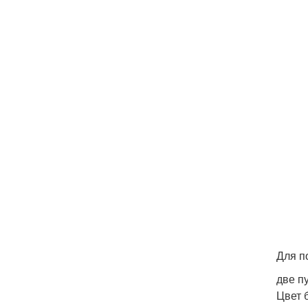
Для п
две п
Цвет 