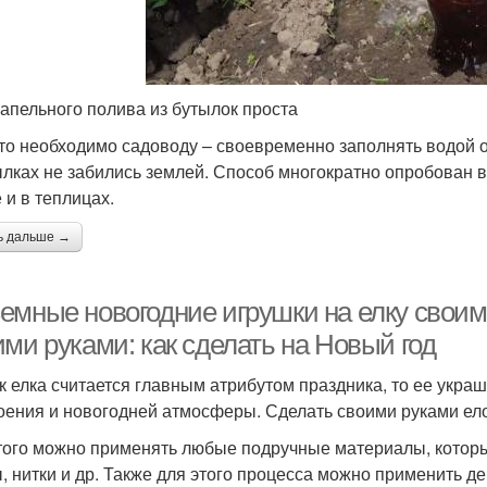
капельного полива из бутылок проста
что необходимо садоводу – своевременно заполнять водой о
ылках не забились землей. Способ многократно опробован в
 и в теплицах.
ь дальше →
емные новогодние игрушки на елку своим
ми руками: как сделать на Новый год
ак елка считается главным атрибутом праздника, то ее укр
оения и новогодней атмосферы. Сделать своими руками ел
того можно применять любые подручные материалы, которые 
ы, нитки и др. Также для этого процесса можно применить 