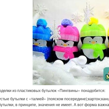
оделки из пластиковых бутылок «Пингвины» понадобится:
устые бутылки с «талией» (пояском посередине);картон;кан
бутылки, в принципе, значения не имеет. А вот форма важн