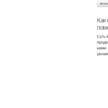
читат
Как
пом
Суть 
проде
ними.
увлаж