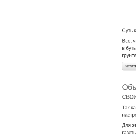
Суть 
Все, 
в бут
грунте
читат
Объ
свои
Так к
настр
Для э
газет