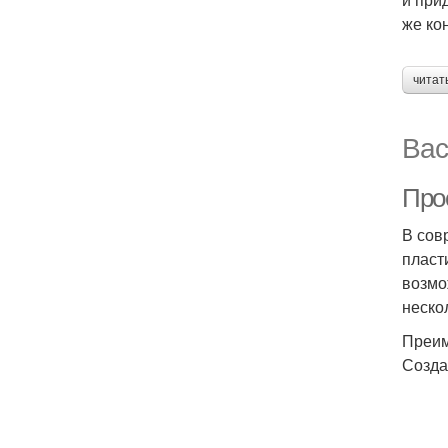
же ко
читат
Вас
Про
В сов
пласт
возмо
неско
Преим
Созда