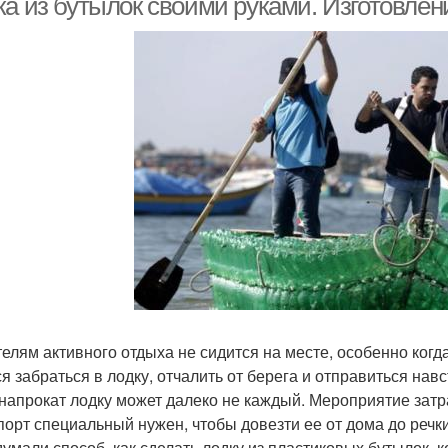
ка из бутылок своими руками. Изготовлен
елям активного отдыха не сидится на месте, особенно когд
ся забраться в лодку, отчалить от берега и отправиться на
 напрокат лодку может далеко не каждый. Мероприятие затра
порт специальный нужен, чтобы довезти ее от дома до речк
думали способ, как сделать лодку из пластиковых бутылок, к