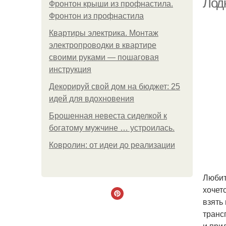
Лод
Фронтон крыши из профнастила.
Фронтон из профнастила
Квартиры электрика. Монтаж
электропроводки в квартире
своими руками — пошаговая
инструкция
Декорируй свой дом на бюджет: 25
идей для вдохновения
Брошенная невеста сиделкой к
богатому мужчине … устроилась.
Ковролин: от идеи до реализации
Любит
хочет
взять
транс
и при