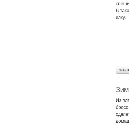
спеши
В так
елку.
читат
Зим
Из пл
бросо
сдела
домаш