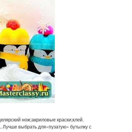
целярский нож;акриловые краски;клей.
а. Лучше выбрать для«пузатую» бутылку с