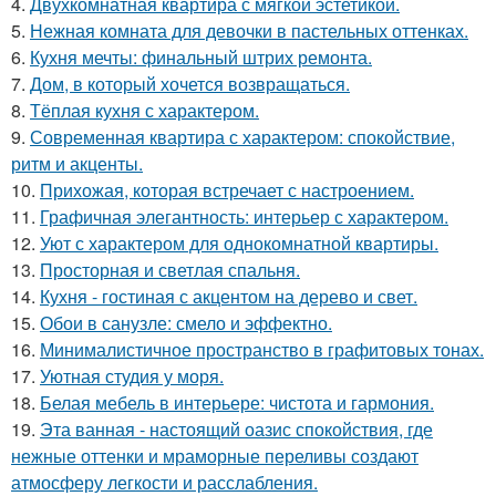
4.
Двухкомнатная квартира с мягкой эстетикой.
5.
Нежная комната для девочки в пастельных оттенках.
6.
Кухня мечты: финальный штрих ремонта.
7.
Дом, в который хочется возвращаться.
8.
Тёплая кухня с характером.
9.
Современная квартира с характером: спокойствие,
ритм и акценты.
10.
Прихожая, которая встречает с настроением.
11.
Графичная элегантность: интерьер с характером.
12.
Уют с характером для однокомнатной квартиры.
13.
Просторная и светлая спальня.
14.
Кухня - гостиная с акцентом на дерево и свет.
15.
Обои в санузле: смело и эффектно.
16.
Минималистичное пространство в графитовых тонах.
17.
Уютная студия у моря.
18.
Белая мебель в интерьере: чистота и гармония.
19.
Эта ванная - настоящий оазис спокойствия, где
нежные оттенки и мраморные переливы создают
атмосферу легкости и расслабления.