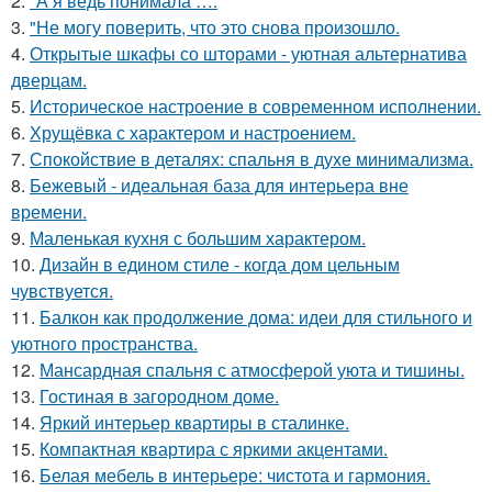
2.
"А я ведь понимала ….
3.
"Не могу поверить, что это снова произошло.
4.
Открытые шкафы со шторами - уютная альтернатива
дверцам.
5.
Историческое настроение в современном исполнении.
6.
Хрущёвка с характером и настроением.
7.
Спокойствие в деталях: спальня в духе минимализма.
8.
Бежевый - идеальная база для интерьера вне
времени.
9.
Маленькая кухня с большим характером.
10.
Дизайн в едином стиле - когда дом цельным
чувствуется.
11.
Балкон как продолжение дома: идеи для стильного и
уютного пространства.
12.
Мансардная спальня с атмосферой уюта и тишины.
13.
Гостиная в загородном доме.
14.
Яркий интерьер квартиры в сталинке.
15.
Компактная квартира с яркими акцентами.
16.
Белая мебель в интерьере: чистота и гармония.