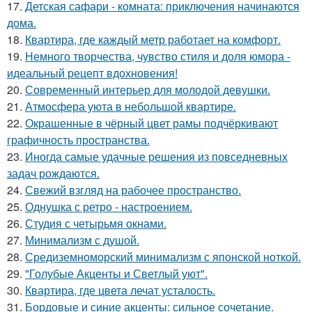
17.
Детская сафари - комната: приключения начинаются
дома.
18.
Квартира, где каждый метр работает на комфорт.
19.
Немного творчества, чувство стиля и доля юмора -
идеальный рецепт вдохновения!
20.
Современный интерьер для молодой девушки.
21.
Атмосфера уюта в небольшой квартире.
22.
Окрашенные в чёрный цвет рамы подчёркивают
графичность пространства.
23.
Иногда самые удачные решения из повседневных
задач рождаются.
24.
Свежий взгляд на рабочее пространство.
25.
Однушка с ретро - настроением.
26.
Студия с четырьмя окнами.
27.
Минимализм с душой.
28.
Средиземноморский минимализм с японской ноткой.
29.
"Голубые Акценты и Светлый уют".
30.
Квартира, где цвета лечат усталость.
31.
Бордовые и синие акценты: сильное сочетание.