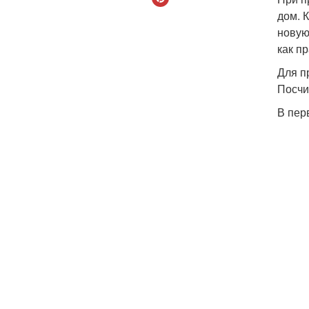
дом. 
новую
как п
Для п
Посчи
В пер