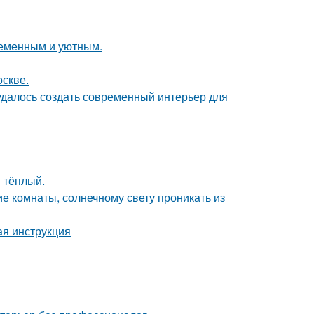
ременным и уютным.
оскве.
 удалось создать современный интерьер для
 тёплый.
е комнаты, солнечному свету проникать из
ая инструкция