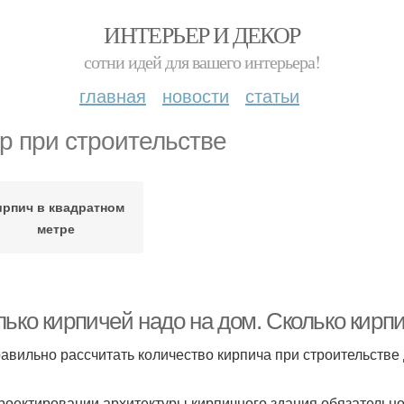
ИНТЕРЬЕР И ДЕКОР
сотни идей для вашего интерьера!
главная
новости
статьи
р при строительстве
ирпич в квадратном
метре
лько кирпичей надо на дом. Сколько кирп
равильно рассчитать количество кирпича при строительстве
роектировании архитектуры кирпичного здания обязательно 