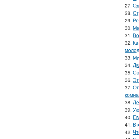
27.
Од
28.
Ст
29.
Ре
30.
Ма
31.
Во
32.
Кв
молод
33.
Ми
34.
Дв
35.
Со
36.
Эт
37.
От
комна
38.
Де
39.
Ую
40.
Ев
41.
Вт
42.
Чт