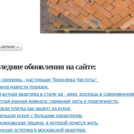
ь дальше →
ледние обновления на сайте:
 свекровь - настоящая "Королева Чистоты".
ила навести порядок.
гантная квартира в стиле ар - деко: роскошь в современном
тлая ванная комната: гармония уюта и практичности.
овая плитка как акцент на кухне.
енькая кухня с большим характером.
ндинавская тишина, в которой хочется жить.
нская эстетика в московской квартире.