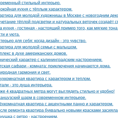
ременный стильный интерьер.
окойная кухня с тёплым характером.
артира для молодой художницы в Москве с новогодним дек
четание тёплой подсветки и натуральных веточек создаёт 
а кухня - гостиная - настоящий пример того, как мягкие т
ти и уюта.
терьер для себя: когда дизайн - это чувство.
артира для молодой семьи с малышом.
плекс в духе американских домов.
нический характер с калининградским настроением.
тская сафари - комната: приключения начинаются дома.
иродная гармония и свет.
ухкомнатная квартира с характером и теплом.
тали - это душа интерьера.
же 4 квадратных метра могут выглядеть стильно и удобно!
анцузский шарм в современном интерьере.
ёхкомнатная квартира с акцентными панно и характером.
сле ремонта квартира буквально новыми красками засияла
нушка с ретро - настроением.