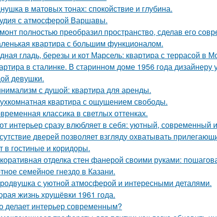
нушка в матовых тонах: спокойствие и глубина.
удия с атмосферой Варшавы.
монт полностью преобразил пространство, сделав его сов
ленькая квартира с большим функционалом.
дная гладь, березы и кот Марсель: квартира с террасой в М
артира в сталинке. В старинном доме 1956 года дизайнеру
ой девушки.
нимализм с душой: квартира для аренды.
ухкомнатная квартира с ощущением свободы.
временная классика в светлых оттенках.
от интерьер сразу влюбляет в себя: уютный, современный и
сутствие дверей позволяет взгляду охватывать прилегающи
т в гостиные и коридоры.
коративная отделка стен фанерой своими руками: пошагов
тное семейное гнездо в Казани.
родвушка с уютной атмосферой и интересными деталями.
орая жизнь хрущёвки 1961 года.
о делает интерьер современным?