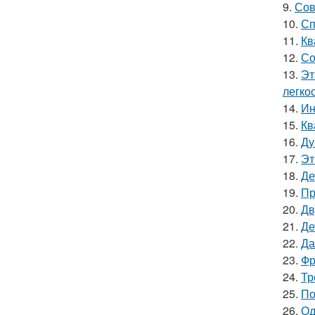
9.
Сов
10.
Сп
11.
Кв
12.
Со
13.
Эт
легкос
14.
Ин
15.
Кв
16.
Ду
17.
Эт
18.
Де
19.
Пр
20.
Дв
21.
Де
22.
Да
23.
Фр
24.
Тр
25.
По
26.
Од