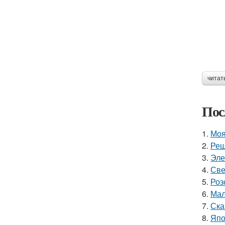
читат
Пос
1.
Моя
2.
Реш
3.
Эле
4.
Све
5.
Роз
6.
Мал
7.
Ска
8.
Япо