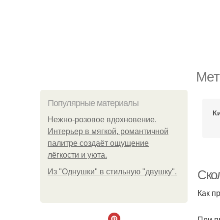
Мет
Популярные материалы
К
Нежно-розовое вдохновение.
Интерьер в мягкой, романтичной
палитре создаёт ощущение
лёгкости и уюта.
Из "Однушки" в стильную "двушку".
Ско
Как п
При п