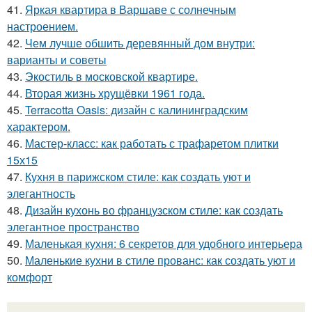
41.
Яркая квартира в Варшаве с солнечным
настроением.
42.
Чем лучше обшить деревянный дом внутри:
варианты и советы
43.
Экостиль в московской квартире.
44.
Вторая жизнь хрущёвки 1961 года.
45.
Terracotta Oasis: дизайн с калининградским
характером.
46.
Мастер-класс: как работать с трафаретом плитки
15х15
47.
Кухня в парижском стиле: как создать уют и
элегантность
48.
Дизайн кухонь во французском стиле: как создать
элегантное пространство
49.
Маленькая кухня: 6 секретов для удобного интерьера
50.
Маленькие кухни в стиле прованс: как создать уют и
комфорт