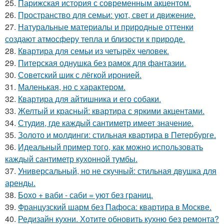
25.
Парижская история с современным акцентом.
26.
Пространство для семьи: уют, свет и движение.
27.
Натуральные материалы и природные оттенки
создают атмосферу тепла и близости к природе.
28.
Квартира для семьи из четырёх человек.
29.
Питерская однушка без рамок для фантазии.
30.
Советский шик с лёгкой иронией.
31.
Маленькая, но с характером.
32.
Квартира для айтишника и его собаки.
33.
Желтый и красный: квартира с яркими акцентами.
34.
Студия, где каждый сантиметр имеет значение.
35.
Золото и молдинги: стильная квартира в Петербурге.
36.
Идеальный пример того, как можно использовать
каждый сантиметр кухонной тумбы.
37.
Универсальный, но не скучный: стильная двушка для
аренды.
38.
Бохо + ваби - саби = уют без границ.
39.
Французский шарм без Пафоса: квартира в Москве.
40.
Редизайн кухни. Хотите обновить кухню без ремонта?