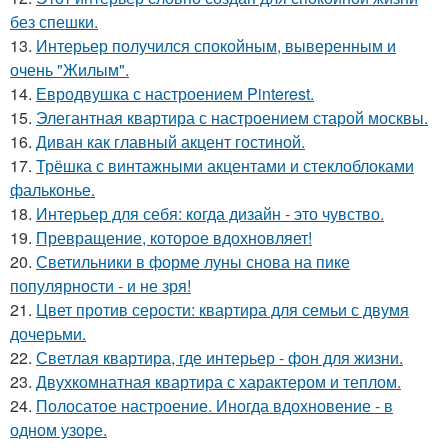
без спешки.
13.
Интерьер получился спокойным, выверенным и
очень "Жилым".
14.
Евродвушка с настроением Pinterest.
15.
Элегантная квартира с настроением старой москвы.
16.
Диван как главный акцент гостиной.
17.
Трёшка с винтажными акцентами и стеклоблоками
фальконье.
18.
Интерьер для себя: когда дизайн - это чувство.
19.
Превращение, которое вдохновляет!
20.
Светильники в форме луны снова на пике
популярности - и не зря!
21.
Цвет против серости: квартира для семьи с двумя
дочерьми.
22.
Светлая квартира, где интерьер - фон для жизни.
23.
Двухкомнатная квартира с характером и теплом.
24.
Полосатое настроение. Иногда вдохновение - в
одном узоре.