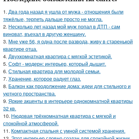
1.
Два года назад я ушла от мужа - отношения были
тяжёлые, терпеть дальше просто не могла.
2.
Несколько лет назад мой муж попал в ДТП - сам
виноват, въехал в другую женщину.
3.
Мне уже 56, я одна после развода, живу в старенькой
квартире отца.
4.
Двухкомнатная квартира с мягкой эстетикой.
5.
Софт - модерн: интерьер, который дышит.
6.
Стильная квартира для молодой семьи.
7.
Хранение, которое радует глаз.
8.
Балкон как продолжение дома: идеи для стильного и
уютного пространства.
9.
Яркие акценты в интерьере однокомнатной квартиры
32 кв.
10.
Нюдовая трёхкомнатная квартира с мягкой и
спокойной атмосферой.
11.
Компактная спальня с умной системой хранения.
12.
Этот интерьер словно создан для спокойной жизни