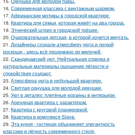
15.
Однушка для молодой пары.
16.
Современная классика с винтажным шармом.
17.
Африканские мотивы в городской квартире.
18.
Квартира для семьи, которая живёт на два города.
19.
Этнический штрих в городской трёшке.
20.
Очаровательная детская, в которой хочется мечтать.
21.
Дизайнеры создали атмосферу уюта и легкой
роскоши - здесь всё продумано до мелочей.
22.
Скандинавский уют. Нейтральная отделка и
натуральные материалы ощущение лёгкости и
спокойствия создают.
23.
Атмосфера уюта в небольшой квартире.
24.
Светлая однушка для молодой девушки.
25.
Уют в деталях: плетёные корзины в интерьере.
26.
Арендная квартира с характером.
27.
Квартира с круговой планировкой.
28.
Квартира в комплексе Slava.
29.
Эта кухня - гостиная объединяет элегантность
классики и лёгкость современного стиля.