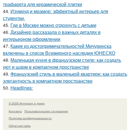
трафарета для керамической плитки
44.
Изумруд и мрамор: эффектный интерьер для
студентки.
45.
Где в Москве можно отдохнуть с детьми
46.
Дизайнер рассказала о важных деталях в
интерьерном оформлении
47.
Какие из достопримечательностей Мичуринска
включены в список Всемирного наследия ЮНЕСКО
48.
Маленькая кухня в французском стиле: как создать
уют и шарм в компактном пространстве
49.
Французский стиль в маленькой квартире: как создать
элегантность в компактном пространстве
50.
Headlines:
© 2026 Интерьер и декор
Контакты
Пользовательское соглашение
Политика конфидециальности
Обратная связь