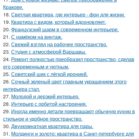
Кракове.
18.
Светлая квартира, где интерьер - фон для жизни.
19.
Квартира с видом, который вдохновляет.
20.
Французский шарм в современном интерьере.
21.
С намёком на винтаж.
22.
Свежий взгляд на рабочее пространство.
23.
Студия с атмосферой Варшавы.
24.
Ремонт полностью преобразил пространство, сделав
его современным и уютным.
25.
Советский шик с лёгкой иронией.
26.
Сочный зеленый цвет главным украшением этого
интерьера стал.
27.
Молодой и дерзкий интерьер.
28.
Интерьер с орбитой настроения.
29.
Иногда именно детали превращают обычную кухню в
стильное и удобное пространство.
30.
Двухкомнатная квартира для пары.
31.
Молдинги и золото: квартира в Санкт-петербурге для