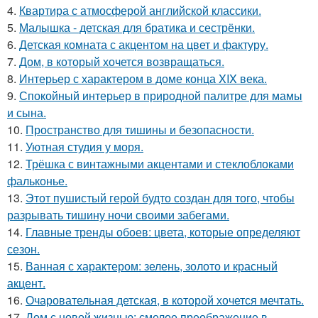
4.
Квартира с атмосферой английской классики.
5.
Малышка - детская для братика и сестрёнки.
6.
Детская комната с акцентом на цвет и фактуру.
7.
Дом, в который хочется возвращаться.
8.
Интерьер с характером в доме конца XIX века.
9.
Спокойный интерьер в природной палитре для мамы
и сына.
10.
Пространство для тишины и безопасности.
11.
Уютная студия у моря.
12.
Трёшка с винтажными акцентами и стеклоблоками
фальконье.
13.
Этот пушистый герой будто создан для того, чтобы
разрывать тишину ночи своими забегами.
14.
Главные тренды обоев: цвета, которые определяют
сезон.
15.
Ванная с характером: зелень, золото и красный
акцент.
16.
Очаровательная детская, в которой хочется мечтать.
17.
Дом с новой жизнью: смелое преображение в