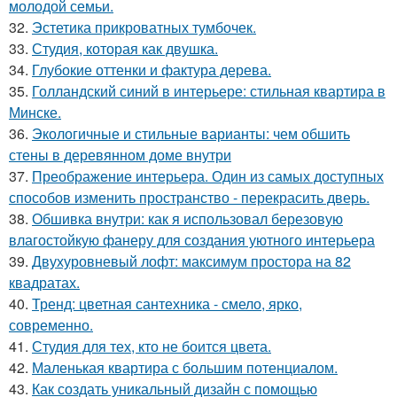
молодой семьи.
32.
Эстетика прикроватных тумбочек.
33.
Студия, которая как двушка.
34.
Глубокие оттенки и фактура дерева.
35.
Голландский синий в интерьере: стильная квартира в
Минске.
36.
Экологичные и стильные варианты: чем обшить
стены в деревянном доме внутри
37.
Преображение интерьера. Один из самых доступных
способов изменить пространство - перекрасить дверь.
38.
Обшивка внутри: как я использовал березовую
влагостойкую фанеру для создания уютного интерьера
39.
Двухуровневый лофт: максимум простора на 82
квадратах.
40.
Тренд: цветная сантехника - смело, ярко,
современно.
41.
Студия для тех, кто не боится цвета.
42.
Маленькая квартира с большим потенциалом.
43.
Как создать уникальный дизайн с помощью