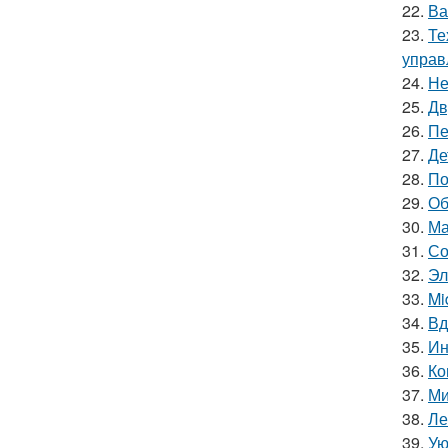
22.
Ва
23.
Те
управ
24.
Не
25.
Дв
26.
Пе
27.
Де
28.
По
29.
Об
30.
Ма
31.
Со
32.
Эл
33.
Mi
34.
Вд
35.
Ин
36.
Ко
37.
Ми
38.
Ле
39.
Ую