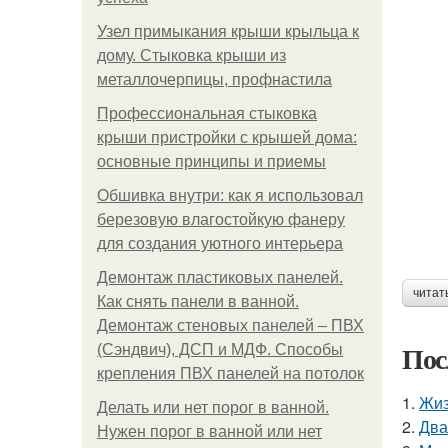
Узел примыкания крыши крыльца к
дому. Стыковка крыши из
металлочерпицы, профнастила
Профессиональная стыковка
крыши пристройки с крышей дома:
основные принципы и приемы
Обшивка внутри: как я использовал
березовую влагостойкую фанеру
для создания уютного интерьера
Демонтаж пластиковых панелей.
читат
Как снять панели в ванной.
Демонтаж стеновых панелей – ПВХ
Пос
(Сэндвич), ДСП и МДФ. Способы
крепления ПВХ панелей на потолок
1.
Жиз
Делать или нет порог в ванной.
2.
Два
Нужен порог в ванной или нет