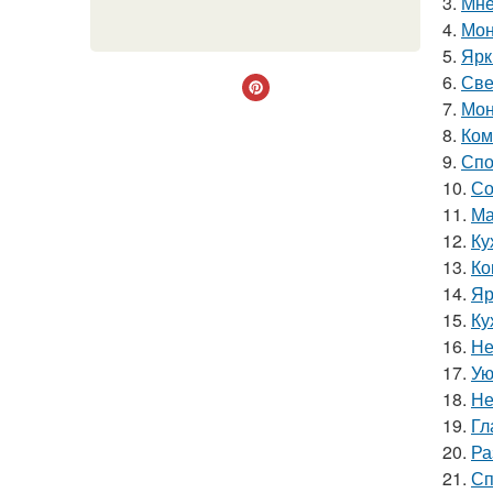
3.
Мне
4.
Мон
5.
Ярк
6.
Све
7.
Мон
8.
Ком
9.
Спо
10.
Со
11.
Ма
12.
Ку
13.
Ко
14.
Яр
15.
Ку
16.
Не
17.
Ую
18.
Не
19.
Гл
20.
Ра
21.
Сп