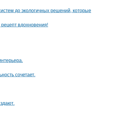
систем до экологичных решений, которые
й рецепт вдохновения!
интерьера.
ность сочетает.
оздают.