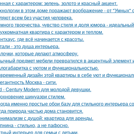
нная с характером: зелень, золото и красный акцент.
хнологии в этом доме поражают воображение - от "Умных" 
ляют всем без участия человека.
много творчества, чувство стиля и доля юмора - идеальны
ухкомнатная квартира с характером и теплом.
нтхаус, где всё начинается с красоты.
тали - это душа интерьера.
лочки, которые делают атмосферу.
ычный предмет мебели превратился в акцентный элемент 
логабаритка с уютом и функциональностью.
временный дизайн этой квартиры в себе уют и функциональ
егантность Москва - сити.
d - Century Modern для молодой девушки.
охновение шинуазри стилем.
огда именно простые обои базу для стильного интерьера с
гда природа частью дома становится.
нимализм с душой: квартира для аренды.
пнина - стильно, а не пафосно.
тный интерьер для семьи с детьми.