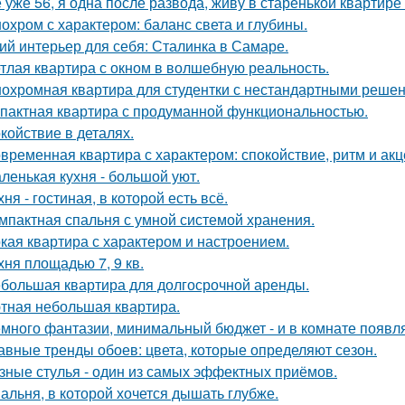
 уже 56, я одна после развода, живу в старенькой квартире 
охром с характером: баланс света и глубины.
ий интерьер для себя: Сталинка в Самаре.
тлая квартира с окном в волшебную реальность.
охромная квартира для студентки с нестандартными реше
пактная квартира с продуманной функциональностью.
койствие в деталях.
временная квартира с характером: спокойствие, ритм и акц
ленькая кухня - большой уют.
хня - гостиная, в которой есть всё.
мпактная спальня с умной системой хранения.
кая квартира с характером и настроением.
хня площадью 7, 9 кв.
большая квартира для долгосрочной аренды.
тная небольшая квартира.
много фантазии, минимальный бюджет - и в комнате появляе
авные тренды обоев: цвета, которые определяют сезон.
зные стулья - один из самых эффектных приёмов.
альня, в которой хочется дышать глубже.