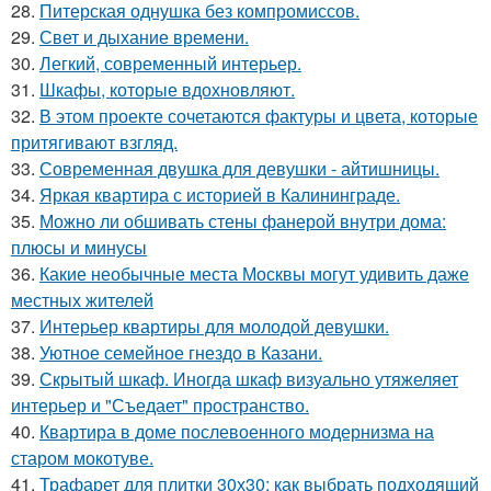
28.
Питерская однушка без компромиссов.
29.
Свет и дыхание времени.
30.
Легкий, современный интерьер.
31.
Шкафы, которые вдохновляют.
32.
В этом проекте сочетаются фактуры и цвета, которые
притягивают взгляд.
33.
Современная двушка для девушки - айтишницы.
34.
Яркая квартира с историей в Калининграде.
35.
Можно ли обшивать стены фанерой внутри дома:
плюсы и минусы
36.
Какие необычные места Москвы могут удивить даже
местных жителей
37.
Интерьер квартиры для молодой девушки.
38.
Уютное семейное гнездо в Казани.
39.
Скрытый шкаф. Иногда шкаф визуально утяжеляет
интерьер и "Съедает" пространство.
40.
Квартира в доме послевоенного модернизма на
старом мокотуве.
41.
Трафарет для плитки 30х30: как выбрать подходящий