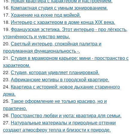
15.
Яркая квартира с характером и настроением.
16.
Компактная студия с умным зонированием.
17.
Хранение на кухне под мойкой.
18.
Интерьер с характером в доме конца XIX века.
19.
Французская эстетика. Этот интерьер - про лёгкость,
утончённость и чувство меры.
20.
Светлый интерьер, спокойная палитра и
продуманная функциональность -.
21.
Студия в мраморном карьере: мини - пространство с
характером.
22.
Студия, которая удивляет планировкой.
23.
Африканские мотивы в городской квартире.
24.
Квартира с историей: новое дыхание старинного
дома.
25.
Такое оформление не только красиво, но и
практично.
26.
Пространство любви и уюта: квартира для семьи.
27.
Натуральные материалы и природные оттенки
создают атмосферу тепла и близости к природе.