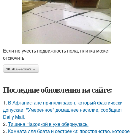
Если не учесть подвижность пола, плитка может
отскочить
читать дальше →
Последние обновления на сайте:
1.
В Афганистане приняли закон, который фактически
допускает "Умеренное" домашнее насилие, сообщает
Daily Mail.
2.
Тишина Находкой в ухе обернулась.
3.
Комната для брата и сестрёнки: пространство, которое