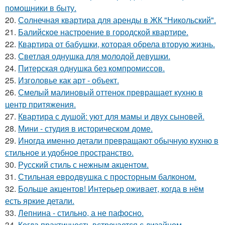
помощники в быту.
20.
Солнечная квартира для аренды в ЖК "Никольский".
21.
Балийское настроение в городской квартире.
22.
Квартира от бабушки, которая обрела вторую жизнь.
23.
Светлая однушка для молодой девушки.
24.
Питерская однушка без компромиссов.
25.
Изголовье как арт - объект.
26.
Смелый малиновый оттенок превращает кухню в
центр притяжения.
27.
Квартира с душой: уют для мамы и двух сыновей.
28.
Мини - студия в историческом доме.
29.
Иногда именно детали превращают обычную кухню в
стильное и удобное пространство.
30.
Русский стиль с нежным акцентом.
31.
Стильная евродвушка с просторным балконом.
32.
Больше акцентов! Интерьер оживает, когда в нём
есть яркие детали.
33.
Лепнина - стильно, а не пафосно.
34.
Когда практичность встречается с дизайном -