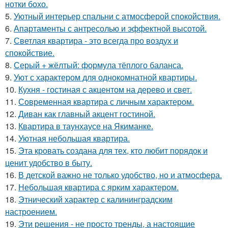
нотки бохо.
5.
Уютный интерьер спальни с атмосферой спокойствия.
6.
Апартаменты с антресолью и эффектной высотой.
7.
Светлая квартира - это всегда про воздух и
спокойствие.
8.
Серый + жёлтый: формула тёплого баланса.
9.
Уют с характером для однокомнатной квартиры.
10.
Кухня - гостиная с акцентом на дерево и свет.
11.
Современная квартира с личным характером.
12.
Диван как главный акцент гостиной.
13.
Квартира в таунхаусе на Якиманке.
14.
Уютная небольшая квартира.
15.
Эта кровать создана для тех, кто любит порядок и
ценит удобство в быту.
16.
В детской важно не только удобство, но и атмосфера.
17.
Небольшая квартира с ярким характером.
18.
Этнический характер с калининградским
настроением.
19.
Эти решения - не просто тренды, а настоящие