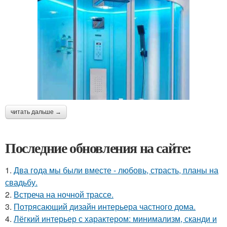
читать дальше →
Последние обновления на сайте:
1.
Два года мы были вместе - любовь, страсть, планы на
свадьбу.
2.
Встреча на ночной трассе.
3.
Потрясающий дизайн интерьера частного дома.
4.
Лёгкий интерьер с характером: минимализм, сканди и