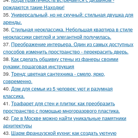
рождаются такие Находки!
35.
Универсальный, но не скучный: стильная двушка для
аренды.
36.
Стильная неоклассика. Небольшая квартира в стиле
неоклассики светлой и элегантной получилась.
37.
Преображение интерьера. Один из самых доступных
способов изменить пространство - перекрасить дверь.
38.
Как сделать обшивку стены из фанеры своими
руками: пошаговая инструкция
39.
Тренд: цветная сантехника - смело, ярко,
современно.
40.
Дом для семьи из 5 человек: уют и разумная
классика.
41.
Трафарет для стен и плитки: как преобразить
пространство с помощью многоразового пластика.
42.
Где в Москве можно найти уникальные памятники
архитектуры
43.
Шарм французской кухни: как создать уютную