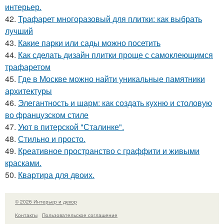
интерьер.
42.
Трафарет многоразовый для плитки: как выбрать
лучший
43.
Какие парки или сады можно посетить
44.
Как сделать дизайн плитки проще с самоклеющимся
трафаретом
45.
Где в Москве можно найти уникальные памятники
архитектуры
46.
Элегантность и шарм: как создать кухню и столовую
во французском стиле
47.
Уют в питерской "Сталинке".
48.
Стильно и просто.
49.
Креативное пространство с граффити и живыми
красками.
50.
Квартира для двоих.
© 2026 Интерьер и декор
Контакты
Пользовательское соглашение