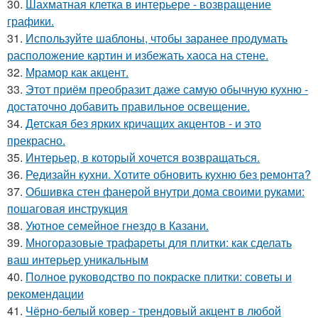
30.
Шахматная клетка в интерьере - возвращение
графики.
31.
Используйте шаблоны, чтобы заранее продумать
расположение картин и избежать хаоса на стене.
32.
Мрамор как акцент.
33.
Этот приём преобразит даже самую обычную кухню -
достаточно добавить правильное освещение.
34.
Детская без ярких кричащих акцентов - и это
прекрасно.
35.
Интерьер, в который хочется возвращаться.
36.
Редизайн кухни. Хотите обновить кухню без ремонта?
37.
Обшивка стен фанерой внутри дома своими руками:
пошаговая инструкция
38.
Уютное семейное гнездо в Казани.
39.
Многоразовые трафареты для плитки: как сделать
ваш интерьер уникальным
40.
Полное руководство по покраске плитки: советы и
рекомендации
41.
Чёрно-белый ковер - трендовый акцент в любой