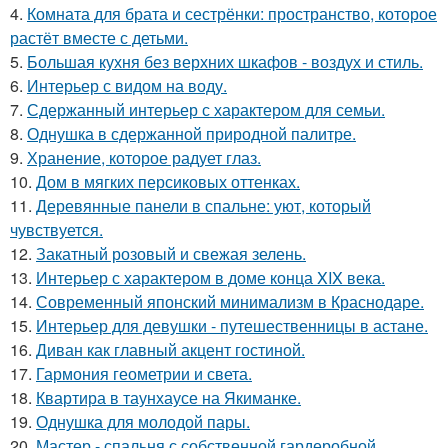
4.
Комната для брата и сестрёнки: пространство, которое
растёт вместе с детьми.
5.
Большая кухня без верхних шкафов - воздух и стиль.
6.
Интерьер с видом на воду.
7.
Сдержанный интерьер с характером для семьи.
8.
Однушка в сдержанной природной палитре.
9.
Хранение, которое радует глаз.
10.
Дом в мягких персиковых оттенках.
11.
Деревянные панели в спальне: уют, который
чувствуется.
12.
Закатный розовый и свежая зелень.
13.
Интерьер с характером в доме конца XIX века.
14.
Современный японский минимализм в Краснодаре.
15.
Интерьер для девушки - путешественницы в астане.
16.
Диван как главный акцент гостиной.
17.
Гармония геометрии и света.
18.
Квартира в таунхаусе на Якиманке.
19.
Однушка для молодой пары.
20.
Мастер - спальня с собственной гардеробной.