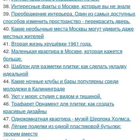
38.
Интересные факты о Москве, которые вы не знали
39.
Преображение интерьера. Один из самых доступных
способов изменить пространство - перекрасить дверь.
40.
Какие необычные места Москвы могут удивить даже
местных жителей
41.
Вторая жизнь хрущёвки 1961 года.
42.
Маленькая квартира в Москве, которая кажется
больше.
43.
Шаблон для разметки плитки: как сделать укладку
идеальной
44.
Какие ночные клубы и бары популярны среди
молодежи в Калининграде
45.
Уют у моря: студия с видом и тишиной.
46.
Трафарет Орнамент для плитки: как создать
красивые дизайны
47.
Однокомнатная квартира - музей Шерлока Холмса.
48.
Лёгкие поделки из одной пластиковой бутылки:
творим вместе