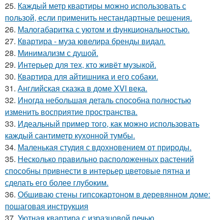
25.
Каждый метр квартиры можно использовать с
пользой, если применить нестандартные решения.
26.
Малогабаритка с уютом и функциональностью.
27.
Квартира - муза ювелира бренды видал.
28.
Минимализм с душой.
29.
Интерьер для тех, кто живёт музыкой.
30.
Квартира для айтишника и его собаки.
31.
Английская сказка в доме XVI века.
32.
Иногда небольшая деталь способна полностью
изменить восприятие пространства.
33.
Идеальный пример того, как можно использовать
каждый сантиметр кухонной тумбы.
34.
Маленькая студия с вдохновением от природы.
35.
Несколько правильно расположенных растений
способны привнести в интерьер цветовые пятна и
сделать его более глубоким.
36.
Обшиваю стены гипсокартоном в деревянном доме:
пошаговая инструкция
37.
Уютная квартира с изразцовой печью.