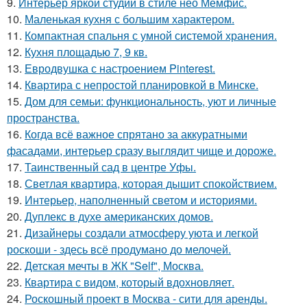
9.
Интерьер яркой студии в стиле нео Мемфис.
10.
Маленькая кухня с большим характером.
11.
Компактная спальня с умной системой хранения.
12.
Кухня площадью 7, 9 кв.
13.
Евродвушка с настроением Pinterest.
14.
Квартира с непростой планировкой в Минске.
15.
Дом для семьи: функциональность, уют и личные
пространства.
16.
Когда всё важное спрятано за аккуратными
фасадами, интерьер сразу выглядит чище и дороже.
17.
Таинственный сад в центре Уфы.
18.
Светлая квартира, которая дышит спокойствием.
19.
Интерьер, наполненный светом и историями.
20.
Дуплекс в духе американских домов.
21.
Дизайнеры создали атмосферу уюта и легкой
роскоши - здесь всё продумано до мелочей.
22.
Детская мечты в ЖК "Self", Москва.
23.
Квартира с видом, который вдохновляет.
24.
Роскошный проект в Москва - сити для аренды.