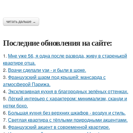
читать дальше →
Последние обновления на сайте:
1.
Мне уже 56, я одна после развода, живу в старенькой
квартире отца.
2.
Врачи сделали узи - и были в шоке.
3.
Французский шарм под крышей: мансарда с
атмосферой Парижа.
4.
Эксклюзивная кухня в благородных зелёных оттенках.
5.
Лёгкий интерьер с характером: минимализм, сканди и
нотки бохо.
6.
Большая кухня без верхних шкафов - воздух и стиль.
7.
Светлая квартира с тёплыми природными акцентами.
8.
Французский акцент в современной квартире.