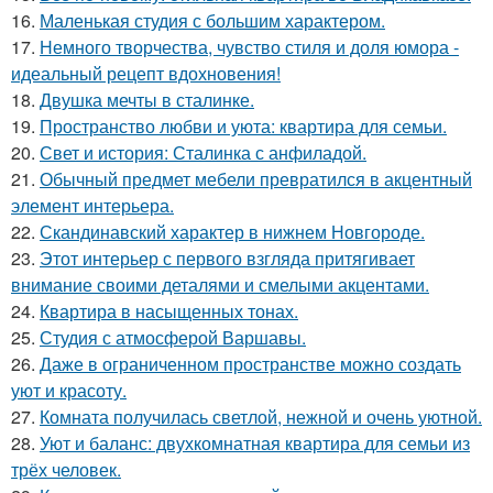
16.
Маленькая студия с большим характером.
17.
Немного творчества, чувство стиля и доля юмора -
идеальный рецепт вдохновения!
18.
Двушка мечты в сталинке.
19.
Пространство любви и уюта: квартира для семьи.
20.
Свет и история: Сталинка с анфиладой.
21.
Обычный предмет мебели превратился в акцентный
элемент интерьера.
22.
Скандинавский характер в нижнем Новгороде.
23.
Этот интерьер с первого взгляда притягивает
внимание своими деталями и смелыми акцентами.
24.
Квартира в насыщенных тонах.
25.
Студия с атмосферой Варшавы.
26.
Даже в ограниченном пространстве можно создать
уют и красоту.
27.
Комната получилась светлой, нежной и очень уютной.
28.
Уют и баланс: двухкомнатная квартира для семьи из
трёх человек.