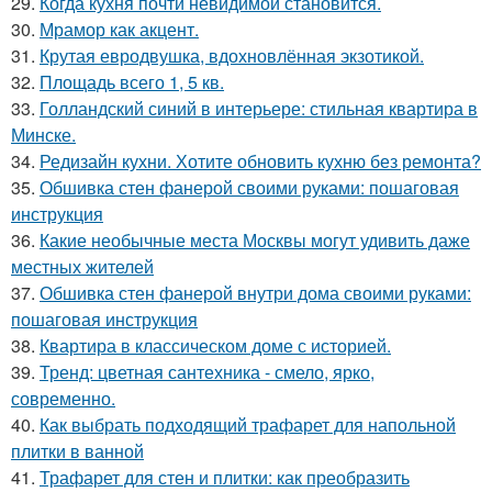
29.
Когда кухня почти невидимой становится.
30.
Мрамор как акцент.
31.
Крутая евродвушка, вдохновлённая экзотикой.
32.
Площадь всего 1, 5 кв.
33.
Голландский синий в интерьере: стильная квартира в
Минске.
34.
Редизайн кухни. Хотите обновить кухню без ремонта?
35.
Обшивка стен фанерой своими руками: пошаговая
инструкция
36.
Какие необычные места Москвы могут удивить даже
местных жителей
37.
Обшивка стен фанерой внутри дома своими руками:
пошаговая инструкция
38.
Квартира в классическом доме с историей.
39.
Тренд: цветная сантехника - смело, ярко,
современно.
40.
Как выбрать подходящий трафарет для напольной
плитки в ванной
41.
Трафарет для стен и плитки: как преобразить