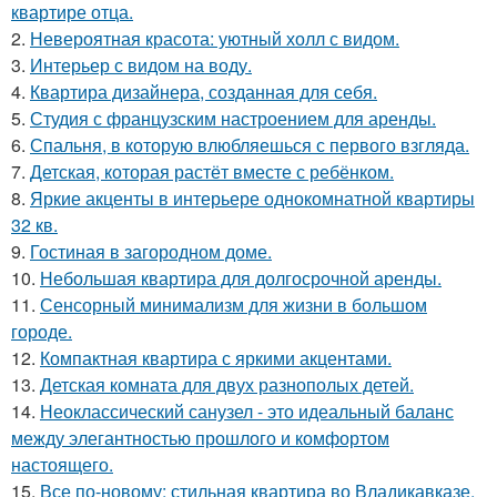
квартире отца.
2.
Невероятная красота: уютный холл с видом.
3.
Интерьер с видом на воду.
4.
Квартира дизайнера, созданная для себя.
5.
Студия с французским настроением для аренды.
6.
Спальня, в которую влюбляешься с первого взгляда.
7.
Детская, которая растёт вместе с ребёнком.
8.
Яркие акценты в интерьере однокомнатной квартиры
32 кв.
9.
Гостиная в загородном доме.
10.
Небольшая квартира для долгосрочной аренды.
11.
Сенсорный минимализм для жизни в большом
городе.
12.
Компактная квартира с яркими акцентами.
13.
Детская комната для двух разнополых детей.
14.
Неоклассический санузел - это идеальный баланс
между элегантностью прошлого и комфортом
настоящего.
15.
Все по-новому: стильная квартира во Владикавказе.