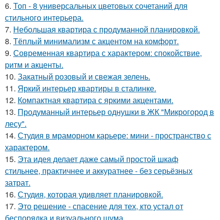
6.
Топ - 8 универсальных цветовых сочетаний для
стильного интерьера.
7.
Небольшая квартира с продуманной планировкой.
8.
Тёплый минимализм с акцентом на комфорт.
9.
Современная квартира с характером: спокойствие,
ритм и акценты.
10.
Закатный розовый и свежая зелень.
11.
Яркий интерьер квартиры в сталинке.
12.
Компактная квартира с яркими акцентами.
13.
Продуманный интерьер однушки в ЖК "Микрогород в
лесу".
14.
Студия в мраморном карьере: мини - пространство с
характером.
15.
Эта идея делает даже самый простой шкаф
стильнее, практичнее и аккуратнее - без серьёзных
затрат.
16.
Студия, которая удивляет планировкой.
17.
Это решение - спасение для тех, кто устал от
беспорядка и визуального шума.