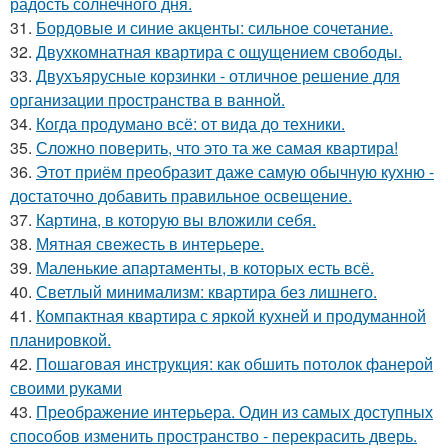
радость солнечного дня.
31.
Бордовые и синие акценты: сильное сочетание.
32.
Двухкомнатная квартира с ощущением свободы.
33.
Двухъярусные корзинки - отличное решение для
организации пространства в ванной.
34.
Когда продумано всё: от вида до техники.
35.
Сложно поверить, что это та же самая квартира!
36.
Этот приём преобразит даже самую обычную кухню -
достаточно добавить правильное освещение.
37.
Картина, в которую вы вложили себя.
38.
Мятная свежесть в интерьере.
39.
Маленькие апартаменты, в которых есть всё.
40.
Светлый минимализм: квартира без лишнего.
41.
Компактная квартира с яркой кухней и продуманной
планировкой.
42.
Пошаговая инструкция: как обшить потолок фанерой
своими руками
43.
Преображение интерьера. Один из самых доступных
способов изменить пространство - перекрасить дверь.